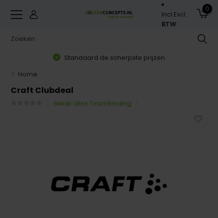
0
Incl.
Excl.
BTW
Standaard de scherpste prijzen
Home
Craft Clubdeal
Bekijk alles Teamkleding