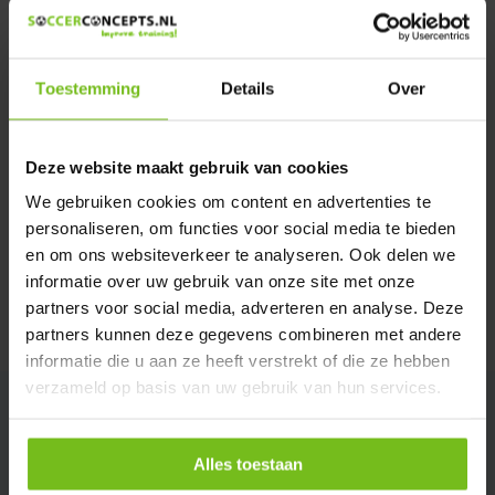
We helpen u graag met meer informatie
Verstuur email
Toestemming
Details
Over
Productomschrijving
Deze website maakt gebruik van cookies
Specificaties
We gebruiken cookies om content en advertenties te
personaliseren, om functies voor social media te bieden
en om ons websiteverkeer te analyseren. Ook delen we
Reviews
informatie over uw gebruik van onze site met onze
partners voor social media, adverteren en analyse. Deze
Delen
partners kunnen deze gegevens combineren met andere
informatie die u aan ze heeft verstrekt of die ze hebben
verzameld op basis van uw gebruik van hun services.
Alles toestaan