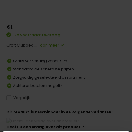
€1,-
Op voorraad: 1 werdag
Craft Clubdeal...
Toon meer
Gratis verzending vanaf €75
Standaard de scherpste prijzen
Zorgvuldig geselecteerd assortiment
Achteraf betalen mogelijk
Vergelijk
Dir product is beschikbaar in de volgende varianten:
Heeft u een vraag over dit product ?