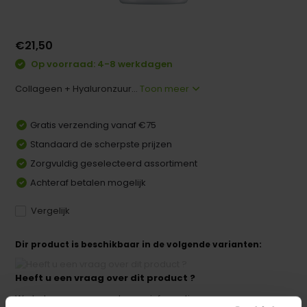
€21,50
Op voorraad: 4-8 werkdagen
Collageen + Hyaluronzuur...
Toon meer
Gratis verzending vanaf €75
Standaard de scherpste prijzen
Zorgvuldig geselecteerd assortiment
Achteraf betalen mogelijk
Vergelijk
Dir product is beschikbaar in de volgende varianten:
Heeft u een vraag over dit product ?
We helpen u graag met meer informatie