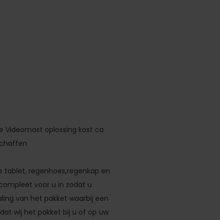
ze Videomast oplossing kost ca
schaffen
 tablet, regenhoes,regenkap en
 compleet voor u in zodat u
aling van het pakket waarbij een
u dat wij het pakket bij u of op uw