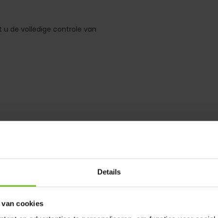
 u de volledige controle van
t een afstand van circa 15
tablet
Details
 van cookies
herp. De powerbank dat bevestig