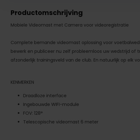
Productomschrijving
Mobiele Videomast met Camera voor videoregistratie
Complete bemande videomast oplossing voor voetbalwedstri
bewerk en publiceer nu zelf probleemloos uw wedstrijd of tr
afzonderlijk trainingsveld van de club. En natuurlijk op elk v
KENMERKEN
Draadloze interface
Ingebouwde WIFI-module
FOV: 128°
Telescopische videomast 6 meter