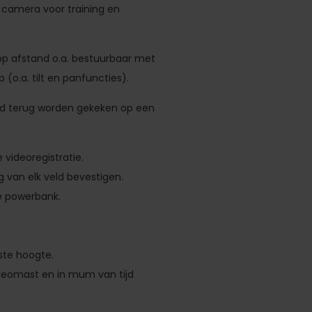
camera voor training en
p afstand o.a. bestuurbaar met
(o.a. tilt en panfuncties).
ijd terug worden gekeken op een
 videoregistratie.
 van elk veld bevestigen.
e powerbank.
ste hoogte.
deomast en in mum van tijd