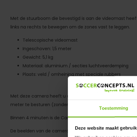
Met de stuurboom die bevestigd is aan de videomast heeft
links na rechts te bewegen om de zones vast te leggen.
Telescopische videomast
Ingeschoven: 1,5 meter
Gewicht: 5,1 kg
Materiaal: aluminium / secties luchtveerdemping
Plaats: veld / omheining met speciale rubbers
Met deze camera heeft u de mogelijkheid om draadloos me
meter te besturen (zonder weather cap) op een live view 
Toestemming
Binnen 4 minuten is de Cam operationeel.
Deze website maakt gebruik
De beelden van de camera zijn extreem stabiel en haarsc