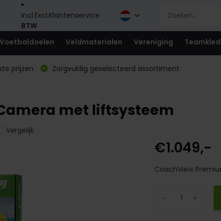
Incl.
Excl.
Klantenservice
BTW
Voetbaldoelen
Veldmaterialen
Vereniging
Teamkled
te prijzen
Zorgvuldig geselecteerd assortiment
Camera met liftsysteem
Vergelijk
€1.049,-
CoachView Premium
-
+