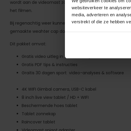
We gebruiken cookies om cont
wordt aan de videomast zorgt ervoor dat de camera van ex
websiteverkeer te analyseren
het filmen.
media, adverteren en analys
verstrekt of die ze hebben v
Bij regenachtig weer kunnen er video-opnamens worden
gemaakte weahter cap dat helpt om regendruppels in en
Dit pakket omvat:
Gratis video uitleg in YouTube Clips
Gratis PDF tips & instructies
Graitis 30 dagen sport video-analyses & software
4K WIFI Gimbal camera, USB-C kabel
8 inch live view tablet / HD + WIFI
Beschermende hoes tablet
Tablet zonnekap
Raincover tablet
Videomast spigot adapter