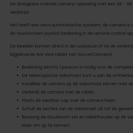
De draagbare mobiele camera-oplossing met een 4K - HD 
wedstrijd.
Het heeft een semi automatische systeem, de camera is o
de touchscreen joystick bediening in de remote control app 
De beelden kunnen direct in de rustpauze of na de wedstr
bijgeleverde live view tablet van SoccerConcepts
Bediening slechts 1 persoon is nodig voor de complete
De telescopische videomast kunt u aan de omheining
Installeer de camera op de videomast samen met d
Verbindt de camera met de tablet.
Plaats de weather cap over de camera heen.
Schuif de secties van de videomast uit tot de gewen
Bevestig de stuurboom set en tablethouder op de vi
klaar om op te nemen!