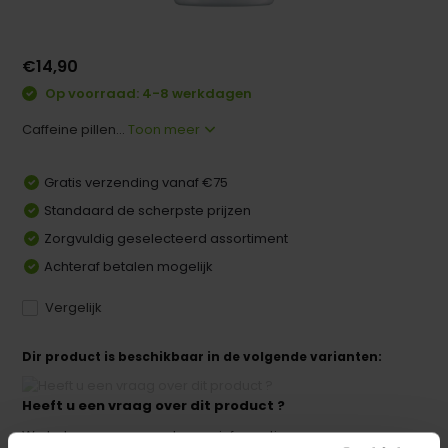
€14,90
Op voorraad: 4-8 werkdagen
Caffeine pillen...
Toon meer
Gratis verzending vanaf €75
Standaard de scherpste prijzen
Zorgvuldig geselecteerd assortiment
Achteraf betalen mogelijk
Vergelijk
Dir product is beschikbaar in de volgende varianten:
Heeft u een vraag over dit product ?
We helpen u graag met meer informatie