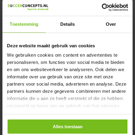
We helpen u graag met meer informatie
Verstuur email
Toestemming
Details
Over
Productomschrijving
Deze website maakt gebruik van cookies
Specificaties
We gebruiken cookies om content en advertenties te
personaliseren, om functies voor social media te bieden
en om ons websiteverkeer te analyseren. Ook delen we
Reviews
informatie over uw gebruik van onze site met onze
partners voor social media, adverteren en analyse. Deze
Delen
partners kunnen deze gegevens combineren met andere
informatie die u aan ze heeft verstrekt of die ze hebben
verzameld op basis van uw gebruik van hun services.
Alles toestaan