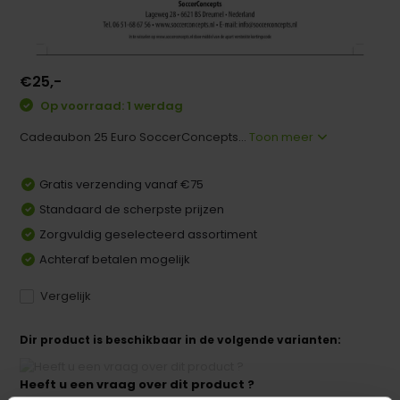
€25,-
Op voorraad: 1 werdag
Cadeaubon 25 Euro SoccerConcepts...
Toon meer
Gratis verzending vanaf €75
Standaard de scherpste prijzen
Zorgvuldig geselecteerd assortiment
Achteraf betalen mogelijk
Vergelijk
Dir product is beschikbaar in de volgende varianten:
Heeft u een vraag over dit product ?