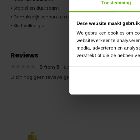
Toestemming
• Stabiel en duurzaam
• Gemakkelijk schoon te maken
Deze website maakt gebruik
• Sluit volledig af
We gebruiken cookies om cont
websiteverkeer te analyseren
media, adverteren en analys
Reviews
verstrekt of die ze hebben v
0
5
from
Based on 0 reviews
Er zijn nog geen reviews geschreven over dit product..