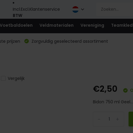
Incl.
Excl.
Klantenservice
BTW
Voetbaldoelen
Veldmaterialen
Vereniging
Teamkled
te prijzen
Zorgvuldig geselecteerd assortiment
Vergelijk
€2,50
O
Bidon 750 ml Geel..
-
+