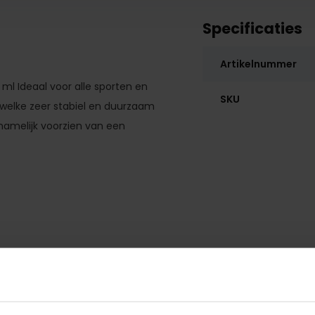
Specificaties
Artikelnummer
 ml Ideaal voor alle sporten en
SKU
f welke zeer stabiel en duurzaam
s namelijk voorzien van een