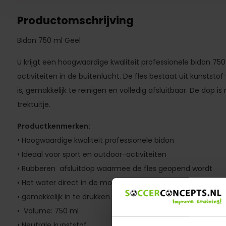
Productomschrijving
Bidon 750 ml Geel
U krijgt een hoogwaardige kwaliteit professionele bidon 750
activiteiten in de buitenlucht. De fles bestaat uit kunststo
is, gemakkelijk te reinigen en volledig afsluitbaar. De dop i
trektuitje.
Productkenmerken:
• Hoogwaardige kwaliteit professionele bidon
• Ideaal voor sport en outdoor-activiteiten
• Rubberen afsluitdop waarmee de fles geopend wordt
• Het water direct in de mond
• gemakkelijk in te drukken
• Volume: 750 ml
• Neutrale kunststof