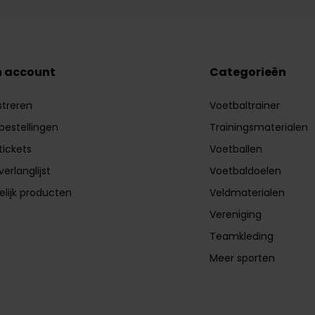
n account
Categorieën
streren
Voetbaltrainer
 bestellingen
Trainingsmaterialen
tickets
Voetballen
verlanglijst
Voetbaldoelen
elijk producten
Veldmaterialen
Vereniging
Teamkleding
Meer sporten