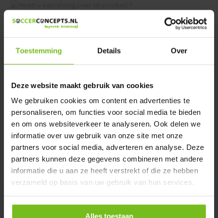
Heeft u een vraag over dit product ?
We helpen u graag met meer informatie
Verstuur email
Toestemming
Details
Over
Productomschrijving
Deze website maakt gebruik van cookies
We gebruiken cookies om content en advertenties te
Specificaties
personaliseren, om functies voor social media te bieden
en om ons websiteverkeer te analyseren. Ook delen we
informatie over uw gebruik van onze site met onze
Reviews
partners voor social media, adverteren en analyse. Deze
partners kunnen deze gegevens combineren met andere
Delen
informatie die u aan ze heeft verstrekt of die ze hebben
verzameld op basis van uw gebruik van hun services.
Alles toestaan