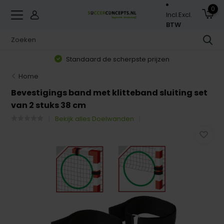
0
Incl.
Excl.
BTW
Standaard de scherpste prijzen
Home
Bevestigings band met klitteband sluiting set
van 2 stuks 38 cm
Bekijk alles Doelwanden