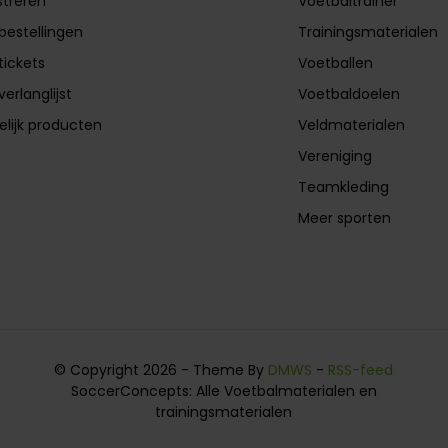
streren
Voetbaltrainer
 bestellingen
Trainingsmaterialen
tickets
Voetballen
verlanglijst
Voetbaldoelen
elijk producten
Veldmaterialen
Vereniging
Teamkleding
Meer sporten
© Copyright 2026 - Theme By
DMWS
-
RSS-feed
SoccerConcepts: Alle Voetbalmaterialen en
trainingsmaterialen