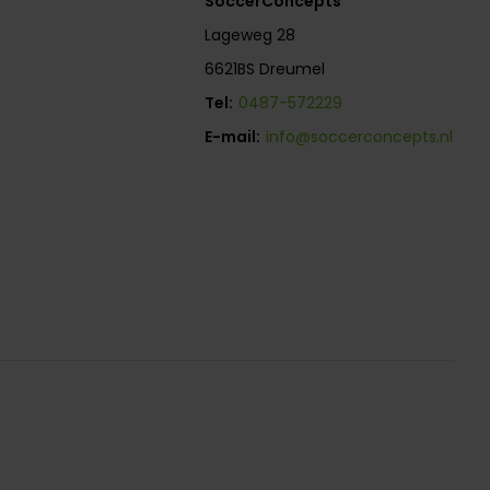
SoccerConcepts
Lageweg 28
6621BS Dreumel
Tel:
0487-572229
E-mail:
info@soccerconcepts.nl