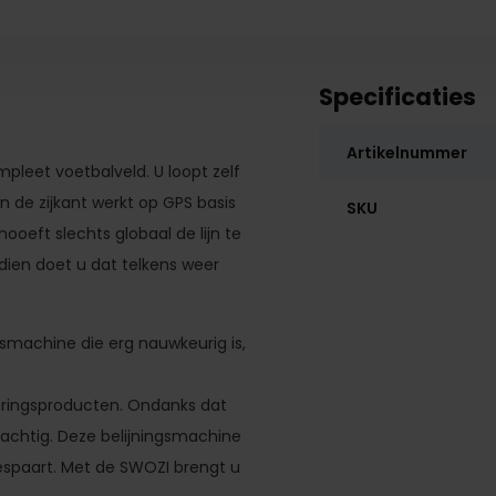
Specificaties
Artikelnummer
pleet voetbalveld. U loopt zelf
 de zijkant werkt op GPS basis
SKU
hooeft slechts globaal de lijn te
ien doet u dat telkens weer
smachine die erg nauwkeurig is,
keringsproducten. Ondanks dat
rachtig. Deze belijningsmachine
espaart. Met de SWOZI brengt u