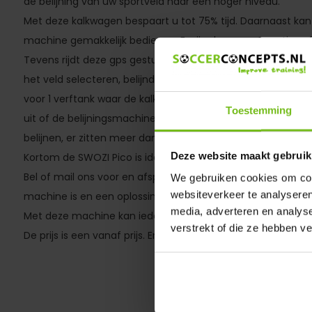
de belijning van uw sportveld naar een hoger niveau.
Met deze kalkwagen bespaart u tot 75% tijd. Daarnaast ka
machine gemakkelijk bedienen. Er zijn dus geen touwtjes 
Tevens rijdt deze gps gestuurde belijningsmachine zelfsta
het veld selecteren, belijnd de machine het veld zelfstand
voor 1 verftank waar de kalkwagen dan 3 velden mee kan bel
Toestemming
uit of de belijningsmachine nou een voetbal-, korfbal-, h
belijnen, er zitten meer dan 100 sjablonen in de tabblad die
Deze website maakt gebruik
Kortom de SWOZI Pico is ideaal voor sportverenigingen die 
Bel of mail ons voor en afspraak of demo. We leggen u gra
We gebruiken cookies om cont
websiteverkeer te analyseren
machine is en een oplossing voor een steeds groter worden
media, adverteren en analys
Met deze machine kan iedereen binnen de club belijnen.
verstrekt of die ze hebben v
De prijs is een vanaf prijs. Er komen nog kosten bij welke wi