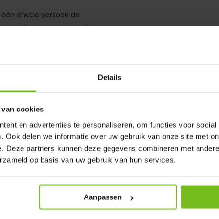
n een enkele persoon de
of meerdere personen nodig.
ndig, dus na het aanzetten en
ig. Op de machine is er ruimte
ijnen. Tot slot maakt het niet
Details
andbal- of hockeyveld moet
 u kunt gebruiken.
 van cookies
1 tot 3 velden hebben.
ag uit waarom dit een unieke
ent en advertenties te personaliseren, om functies voor social
. Ook delen we informatie over uw gebruik van onze site met on
d probleem bij de voetbalclubs.
e. Deze partners kunnen deze gegevens combineren met andere i
erzameld op basis van uw gebruik van hun services.
j u graag uitleggen
Aanpassen