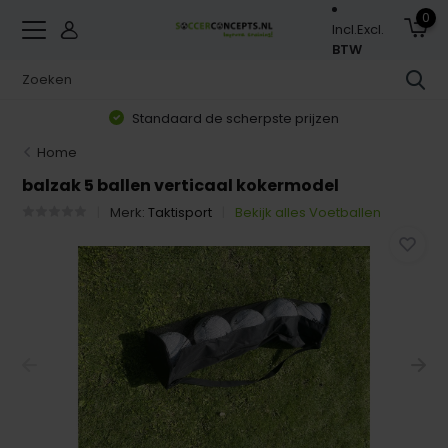
0
Incl.
Excl.
BTW
Standaard de scherpste prijzen
Home
balzak 5 ballen verticaal kokermodel
Merk:
Taktisport
Bekijk alles Voetballen