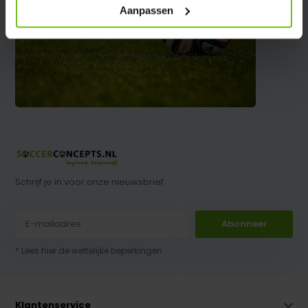
Aanpassen
Schrijf je in voor onze nieuwsbrief
Abonneer
* Lees hier de wettelijke beperkingen
Klantenservice