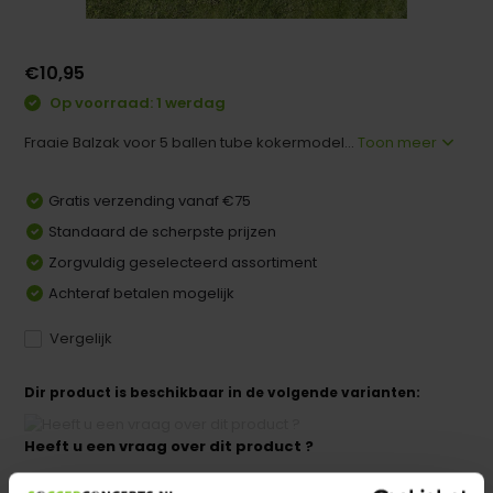
€10,95
Op voorraad: 1 werdag
Fraaie Balzak voor 5 ballen tube kokermodel...
Toon meer
Gratis verzending vanaf €75
Standaard de scherpste prijzen
Zorgvuldig geselecteerd assortiment
Achteraf betalen mogelijk
Vergelijk
Dir product is beschikbaar in de volgende varianten:
Heeft u een vraag over dit product ?
We helpen u graag met meer informatie