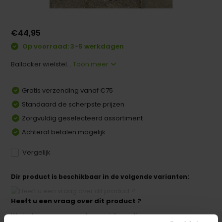
€44,95
Op voorraad: 3-5 werkdagen
Ballocker wielstel...
Toon meer
Gratis verzending vanaf €75
Standaard de scherpste prijzen
Zorgvuldig geselecteerd assortiment
Achteraf betalen mogelijk
Vergelijk
Dir product is beschikbaar in de volgende varianten:
Heeft u een vraag over dit product ?
We helpen u graag met meer informatie