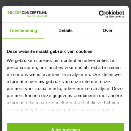
Heeft u een vraag over dit product ?
We helpen u graag met meer informatie
Verstuur email
Toestemming
Details
Over
Productomschrijving
Deze website maakt gebruik van cookies
We gebruiken cookies om content en advertenties te
Specificaties
personaliseren, om functies voor social media te bieden
en om ons websiteverkeer te analyseren. Ook delen we
informatie over uw gebruik van onze site met onze
Reviews
partners voor social media, adverteren en analyse. Deze
partners kunnen deze gegevens combineren met andere
Delen
informatie die u aan ze heeft verstrekt of die ze hebben
verzameld op basis van uw gebruik van hun services.
Alles toestaan