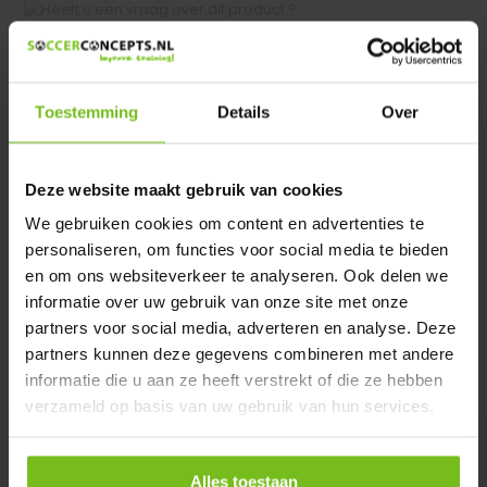
Heeft u een vraag over dit product ?
We helpen u graag met meer informatie
Verstuur email
Toestemming
Details
Over
Productomschrijving
Deze website maakt gebruik van cookies
We gebruiken cookies om content en advertenties te
Specificaties
personaliseren, om functies voor social media te bieden
en om ons websiteverkeer te analyseren. Ook delen we
informatie over uw gebruik van onze site met onze
Reviews
partners voor social media, adverteren en analyse. Deze
partners kunnen deze gegevens combineren met andere
Delen
informatie die u aan ze heeft verstrekt of die ze hebben
verzameld op basis van uw gebruik van hun services.
Alles toestaan