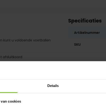
Specificaties
Artikelnummer
en kunt u voldoende voetballen
SKU
t afsluitkoord
Details
 van cookies