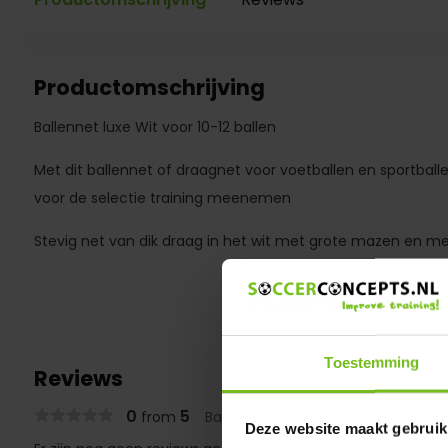
Productomschrijving
Ballennet luxe Wit voor 10-12 ballen
Met dit ballennet of draagnet voor voetballen en sportball
voor de selectie training meenemen
Stevig net van dik draag in het wit met grote mazen en me
Toestemming
Reviews
0
5
from
Based on 0 reviews
Deze website maakt gebruik