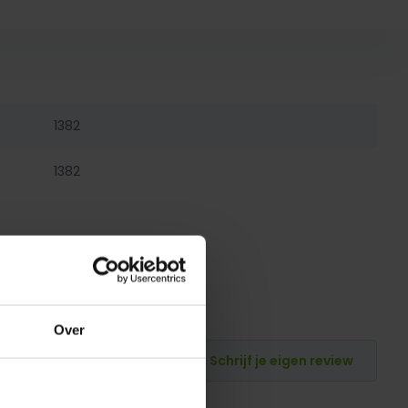
1382
1382
Over
Schrijf je eigen review