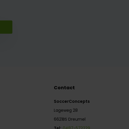
Contact
SoccerConcepts
Lageweg 28
6621BS Dreumel
Tel:
0487-572229