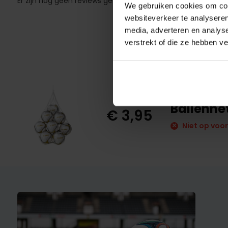
Er zijn nog geen reviews geschreven over dit product..
We gebruiken cookies om cont
websiteverkeer te analyseren
media, adverteren en analys
verstrekt of die ze hebben v
Ballennet
€ 3,95
Niet op voo