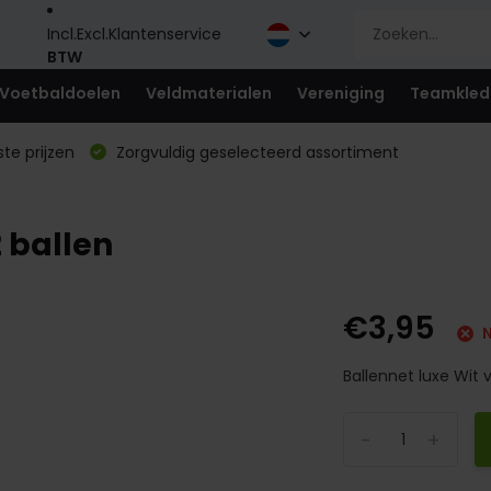
Incl.
Excl.
Klantenservice
BTW
Voetbaldoelen
Veldmaterialen
Vereniging
Teamkled
te prijzen
Zorgvuldig geselecteerd assortiment
2 ballen
€3,95
N
Ballennet luxe Wit v
-
+