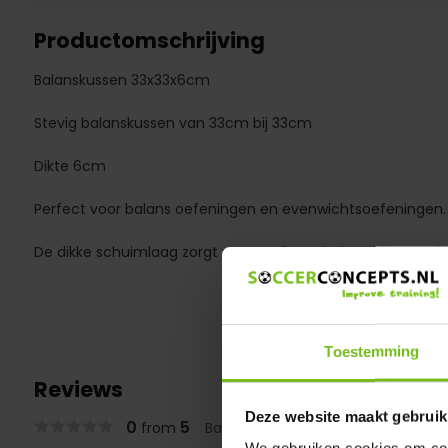
Productomschrijving
Balanskussen 33x33x6cm
Stevig balanskussen van 33cm bij 33cm
Dikte 6cm
Perfect voor balans oefeningen en evenwichtsoefeningen.
De dikke schuimlaag zorgt voor perfecte balans bij uw oef
Toestemming
Reviews
Deze website maakt gebruik
0
5
from
Based on 0 reviews
We gebruiken cookies om cont