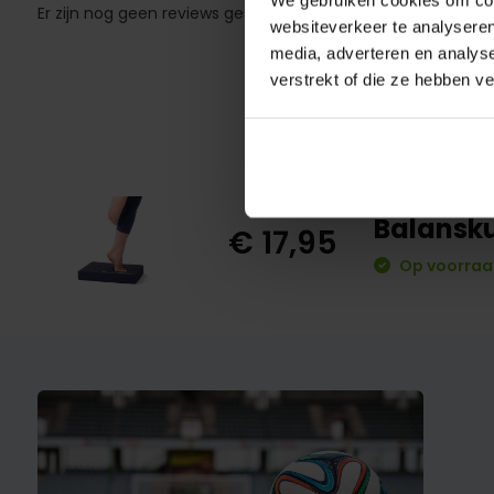
Er zijn nog geen reviews geschreven over dit product..
websiteverkeer te analyseren
media, adverteren en analys
verstrekt of die ze hebben v
Balansk
€ 17,95
Op voorraa