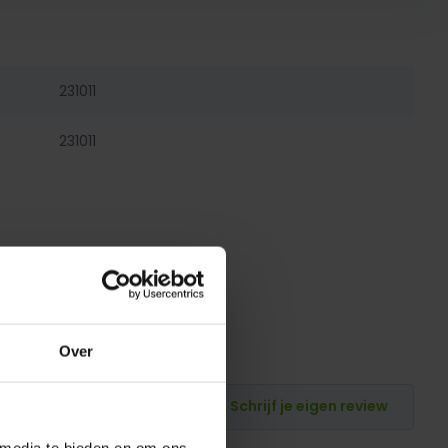
231011
231011
Over
Schrijf je eigen review
 media te bieden en om ons