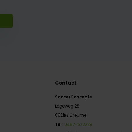
Contact
SoccerConcepts
Lageweg 28
6621BS Dreumel
Tel:
0487-572229