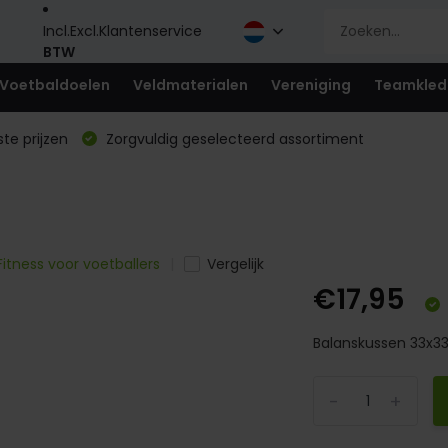
Incl.
Excl.
Klantenservice
BTW
Voetbaldoelen
Veldmaterialen
Vereniging
Teamkled
te prijzen
Zorgvuldig geselecteerd assortiment
 Fitness voor voetballers
Vergelijk
€17,95
Balanskussen 33x3
-
+