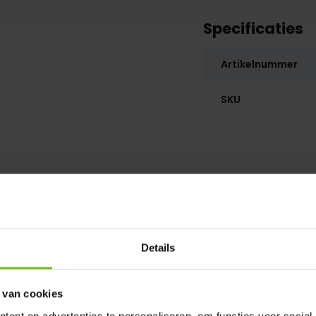
Specificaties
Artikelnummer
SKU
eningen
Details
 van cookies
ent en advertenties te personaliseren, om functies voor social