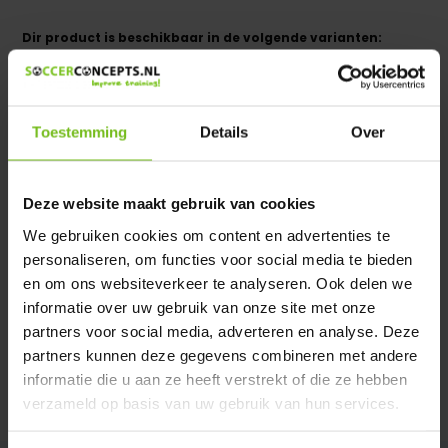
Dir product is beschikbaar in de volgende varianten:
Heeft u een vraag over dit product ?
We helpen u graag met meer informatie
Toestemming
Details
Over
Verstuur email
Deze website maakt gebruik van cookies
Productomschrijving
We gebruiken cookies om content en advertenties te
personaliseren, om functies voor social media te bieden
Specificaties
en om ons websiteverkeer te analyseren. Ook delen we
informatie over uw gebruik van onze site met onze
partners voor social media, adverteren en analyse. Deze
Reviews
partners kunnen deze gegevens combineren met andere
informatie die u aan ze heeft verstrekt of die ze hebben
Delen
verzameld op basis van uw gebruik van hun services.