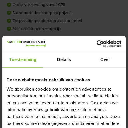
Gratis verzending vanaf €75
Standaard de scherpste prijzen
Zorgvuldig geselecteerd assortiment
Achteraf betalen mogelijk
Vergelijk
Dir product is beschikbaar in de volgende varianten:
Toestemming
Details
Over
Heeft u een vraag over dit product ?
We helpen u graag met meer informatie
Deze website maakt gebruik van cookies
Verstuur email
We gebruiken cookies om content en advertenties te
personaliseren, om functies voor social media te bieden
en om ons websiteverkeer te analyseren. Ook delen we
Productomschrijving
informatie over uw gebruik van onze site met onze
partners voor social media, adverteren en analyse. Deze
Specificaties
partners kunnen deze gegevens combineren met andere