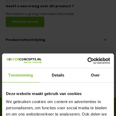
Heeft u een vraag over dit product ?
We helpen u graag met meer informatie
Verstuur email
Productomschrijving
Specificaties
Reviews
Toestemming
Details
Over
Delen
Deze website maakt gebruik van cookies
We gebruiken cookies om content en advertenties te
ACCESSOIRES
personaliseren, om functies voor social media te bieden
Complete your purchase
en om ons websiteverkeer te analyseren. Ook delen we