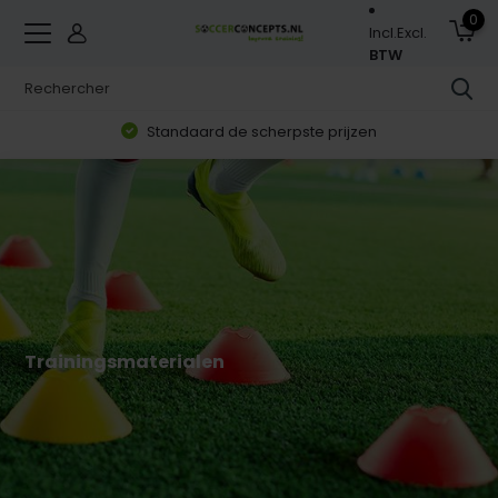
0
Incl.
Excl.
BTW
Zorgvuldig geselecteerd assortiment
Trainingsmaterialen