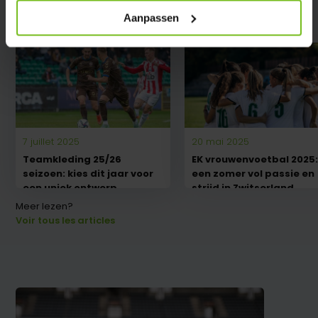
Onze blog
Aanpassen
7 juillet 2025
20 mai 2025
Teamkleding 25/26
EK vrouwenvoetbal 2025
seizoen: kies dit jaar voor
een zomer vol passie en
een uniek ontwerp
strijd in Zwitserland
Meer lezen?
Voir tous les articles