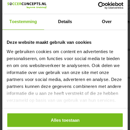
Toestemming
Details
Over
Deze website maakt gebruik van cookies
Aimants numérotés 2x12
Compteur Vmaxx
pièces 25mm ex...
Compteur de vitesse Vma
We gebruiken cookies om content en advertenties te
Aimants numérotés pour
(très sportif et à p...
personaliseren, om functies voor social media te bieden
tableaux tactiques 2x12...
en om ons websiteverkeer te analyseren. Ook delen we
informatie over uw gebruik van onze site met onze
Deliverytime
Deliveryti
En stock
En stock
partners voor social media, adverteren en analyse. Deze
€ 25,95
€ 159,95
partners kunnen deze gegevens combineren met andere
informatie die u aan ze heeft verstrekt of die ze hebben
verzameld op basis van uw gebruik van hun services.
Alles toestaan
NIEUWS