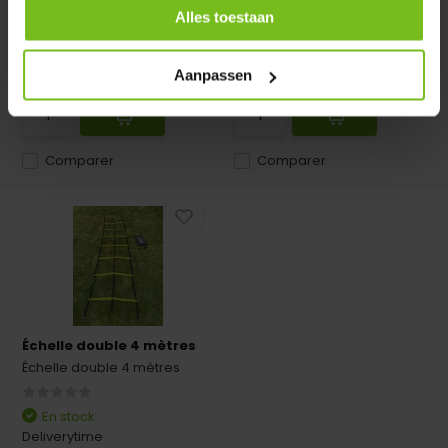
Alles toestaan
En stock
En stock
Deliverytime
Deliverytime
€ 22,95
€ 4,95
Aanpassen
Comparer
Comparer
Échelle double 4 mètres
Échelle double 4 mètres
En stock
Deliverytime