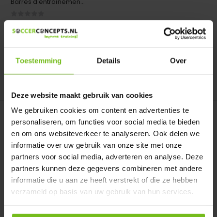
Barres d'entraînemen...
En stock
En stock
Deliverytime
Deliverytime
€ 2,45
€ 19,95
Toestemming
Details
Over
Comparer
Comparer
Deze website maakt gebruik van cookies
We gebruiken cookies om content en advertenties te
personaliseren, om functies voor social media te bieden
en om ons websiteverkeer te analyseren. Ook delen we
informatie over uw gebruik van onze site met onze
partners voor social media, adverteren en analyse. Deze
partners kunnen deze gegevens combineren met andere
Échelle de coordination
Sac de transport pour
informatie die u aan ze heeft verstrekt of die ze hebben
échelle de marche
Échelle de coordination
verzameld op basis van uw gebruik van hun services.
Sac de transport pour
échelle de marche