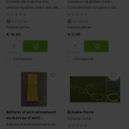
Echelle de marche 6m
Ciseaux-réglable-taux-
antidérapante avec sac de ...
Coordination longueur de ...
En stock
En stock
Deliverytime
Deliverytime
€ 15,95
€ 11,95
Comparer
Comparer
Bâtons d'entraînement
Échelle Octa
ou barres d'entr...
Échelle Octa
Bâtons d'entraînement ou