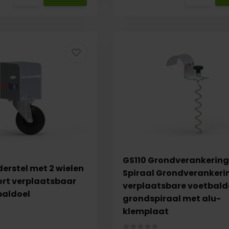
GS110 Grondverankering
rstel met 2 wielen
Spiraal Grondverankeri
ort verplaatsbaar
verplaatsbare voetbald
baldoel
grondspiraal met alu-
klemplaat