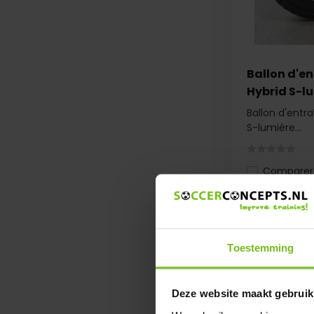
Ballon d'e
Hybrid S-l
Ballon d'entr
S-lumière...
Comparer
€ 159,95
Toestemming
Deze website maakt gebruik