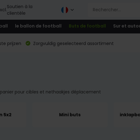
Soutien à la
xcl.
clientèle
ball
le ballon de football
Buts de football
Sur et auto
te prijzen
Zorgvuldig geselecteerd assortiment
, panier pour cibles et nethaakjes déplacement
n 5x2
Mini buts
inklapb