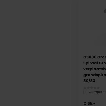
GS080 Gro
Spiraal Gr
verplaatsb
grondspira
80/83
Comparer
€ 65,-