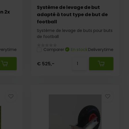
Système de levage de but
n 2x
adapté à tout type de but de
football
Système de levage de buts pour buts
de football
verytime
Comparer
En stock
Deliverytime
€ 525,-