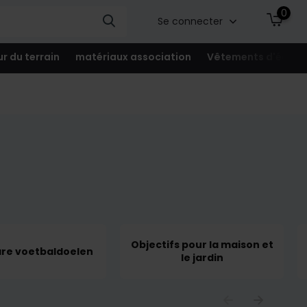
0
Se connecter
ur du terrain
matériaux association
Vêtements d'équip
Objectifs pour la maison et
are voetbaldoelen
le jardin