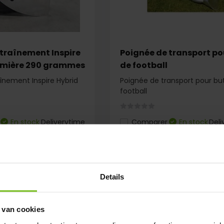
ntraînement Inspire
Poignée de transport po
umière 290 grammes
de football
aînement Inspire Hybrid
Poignée de transport pour bu
football
En stock
Deliverytime
Comparer
En stock
Deli
€ 89,50
Details
 van cookies