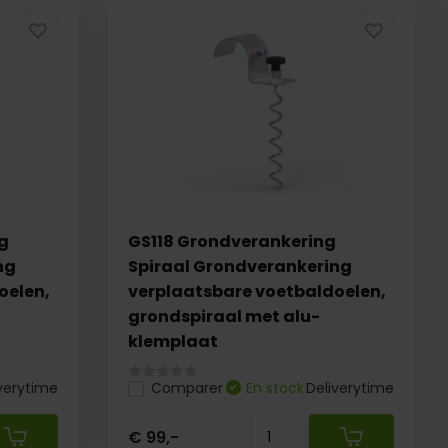
g
GS118 Grondverankering
ng
Spiraal Grondverankering
oelen,
verplaatsbare voetbaldoelen,
grondspiraal met alu-
klemplaat
verytime
Comparer
En stock
Deliverytime
€ 99,-