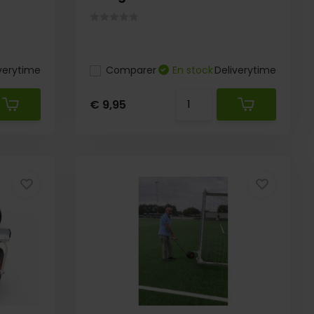
verytime
Comparer
En stock
Deliverytime
€ 9,95