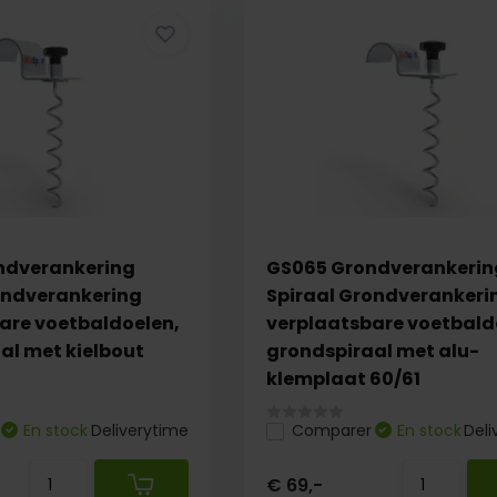
ndverankering
GS065 Grondverankerin
ondverankering
Spiraal Grondverankeri
are voetbaldoelen,
verplaatsbare voetbald
al met kielbout
grondspiraal met alu-
klemplaat 60/61
En stock
Deliverytime
Comparer
En stock
Deli
€ 69,-