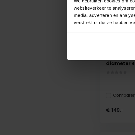
We gebruiken cookies om cont
websiteverkeer te analyseren
media, adverteren en analys
verstrekt of die ze hebben v
Aluminium
diameter
Comparer
€ 149,-