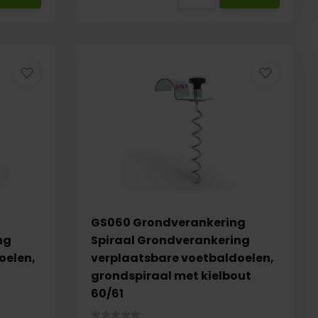
GS060 Grondverankering
ng
Spiraal Grondverankering
oelen,
verplaatsbare voetbaldoelen,
grondspiraal met kielbout
60/61