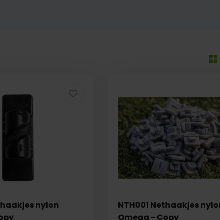
haakjes nylon
NTH001 Nethaakjes nylo
opy
Omega - Copy