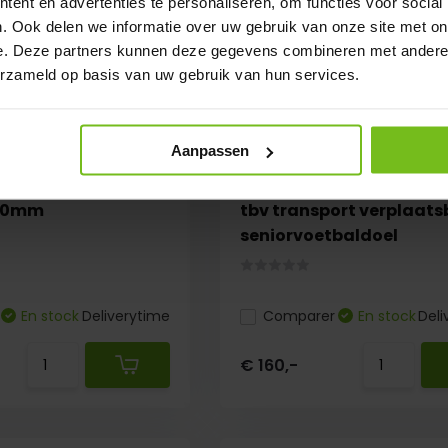
ent en advertenties te personaliseren, om functies voor social
. Ook delen we informatie over uw gebruik van onze site met on
e. Deze partners kunnen deze gegevens combineren met andere i
erzameld op basis van uw gebruik van hun services.
Aanpassen
 steunpalen 300cm,
GW100 Onderstel met 2 
 40mm
tbv transport verplaat
seniorvoetbaldoel
En stock
Deliverytime
Comparer
En stock
Deli
€ 160,-