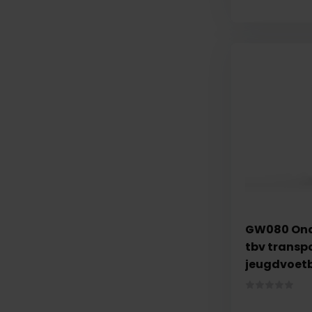
GW080 Onde
tbv transp
jeugdvoet