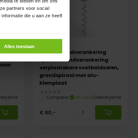
 media te bieden en om ons
ze partners voor social
nformatie die u aan ze heeft
Alles toestaan
GS085 Grondverankering
wielen
Spiraal Grondverankering
sbaar
verplaatsbare voetbaldoelen,
grondspiraal met alu-
klemplaat
verytime
Comparer
En stock
Deliverytime
€ 80,-