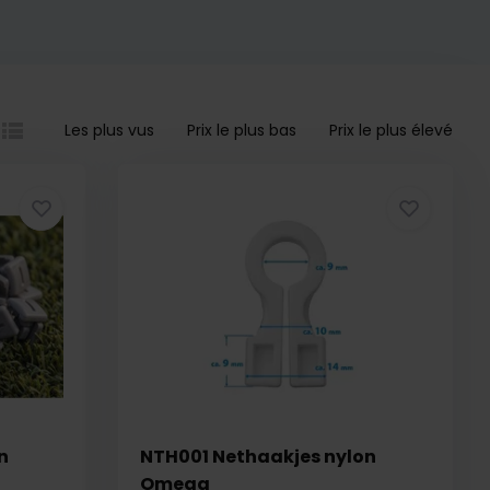
Les plus vus
Prix le plus bas
Prix le plus élevé
n
NTH001 Nethaakjes nylon
Omega