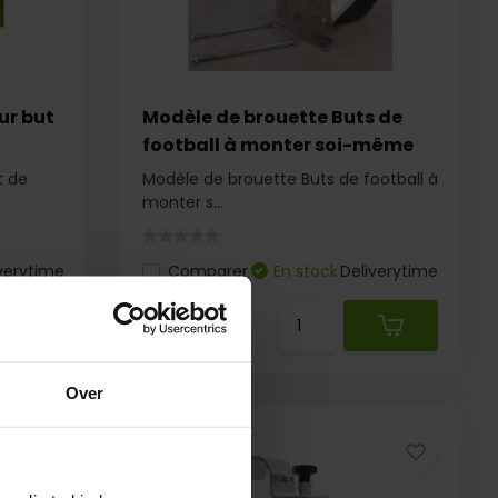
ur but
Modèle de brouette Buts de
football à monter soi-même
t de
Modèle de brouette Buts de football à
monter s...
verytime
Comparer
En stock
Deliverytime
€ 239,-
Over