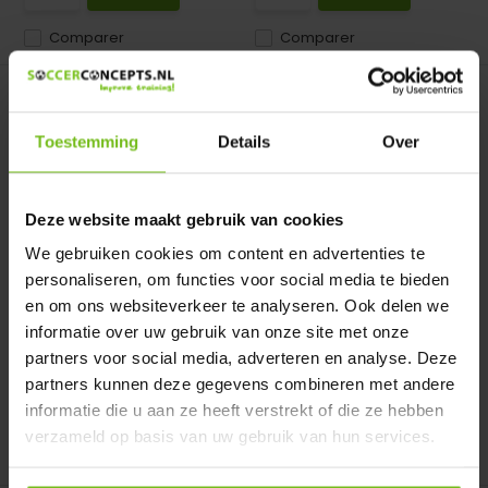
Comparer
Comparer
Toestemming
Details
Over
Deze website maakt gebruik van cookies
Doelnet 7x2x80x200
Filet de but 3x1x0,6x0,8
We gebruiken cookies om content en advertenties te
Doelnet 7x2x80x200
Filet de but 3x1x0,6x0,8
personaliseren, om functies voor social media te bieden
en om ons websiteverkeer te analyseren. Ook delen we
En stock
En stock
informatie over uw gebruik van onze site met onze
Deliverytime
Deliverytime
partners voor social media, adverteren en analyse. Deze
€ 108,95
€ 62,99
partners kunnen deze gegevens combineren met andere
informatie die u aan ze heeft verstrekt of die ze hebben
verzameld op basis van uw gebruik van hun services.
Comparer
Comparer