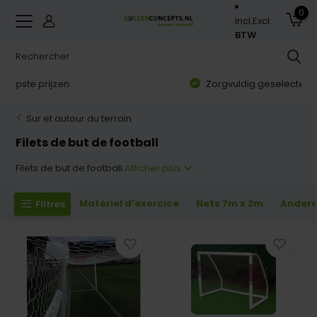
0
Incl.
Excl.
BTW
Zorgvuldig geselecteerd assortiment
Sur et autour du terrain
Filets de but de football
Filets de but de football
Afficher plus
Matériel d'exercice
Nets 7m x 2m
Andere
Filtres