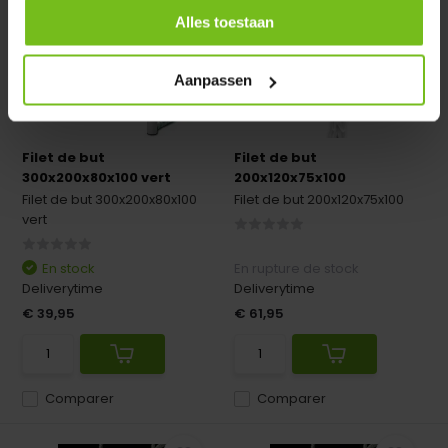
Alles toestaan
Aanpassen
Filet de but
Filet de but
300x200x80x100 vert
200x120x75x100
Filet de but 300x200x80x100
Filet de but 200x120x75x100
vert
En stock
En rupture de stock
Deliverytime
Deliverytime
€ 39,95
€ 61,95
Comparer
Comparer