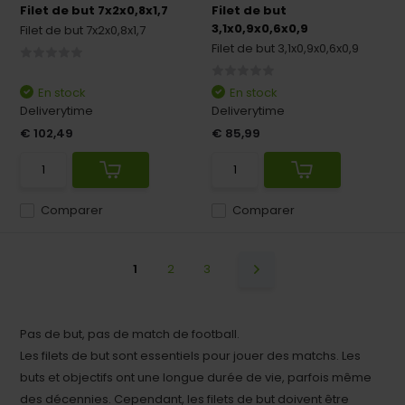
Filet de but 7x2x0,8x1,7
Filet de but
3,1x0,9x0,6x0,9
Filet de but 7x2x0,8x1,7
Filet de but 3,1x0,9x0,6x0,9
En stock
En stock
Deliverytime
Deliverytime
€ 102,49
€ 85,99
Comparer
Comparer
1
2
3
Pas de but, pas de match de football.
Les filets de but sont essentiels pour jouer des matchs. Les
buts et objectifs ont une longue durée de vie, parfois même
des décennies. Cependant, les filets de but doivent être