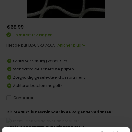
€68,99
En stock: 1-2 dagen
Filet de but 1,8x0,8x0,7x0,7...
Afficher plus
Gratis verzending vanaf €75
Standaard de scherpste prijzen
Zorgvuldig geselecteerd assortiment
Achteraf betalen mogelijk
Comparer
Dir product is beschikbaar in de volgende varianten:
Heeft u een vraag over dit product ?