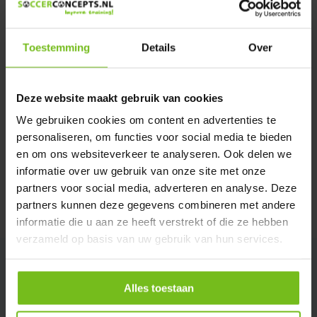
We helpen u graag met meer informatie
Verstuur email
Toestemming
Details
Over
Description du produit
Deze website maakt gebruik van cookies
We gebruiken cookies om content en advertenties te
Spécifications
personaliseren, om functies voor social media te bieden
en om ons websiteverkeer te analyseren. Ook delen we
Évaluations
informatie over uw gebruik van onze site met onze
partners voor social media, adverteren en analyse. Deze
partners kunnen deze gegevens combineren met andere
Partager
informatie die u aan ze heeft verstrekt of die ze hebben
verzameld op basis van uw gebruik van hun services.
Alles toestaan