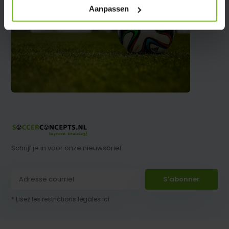
Aanpassen
Schrijf je in voor onze nieuwsbrief
S'abonner
* Lisez les restrictions légales ici