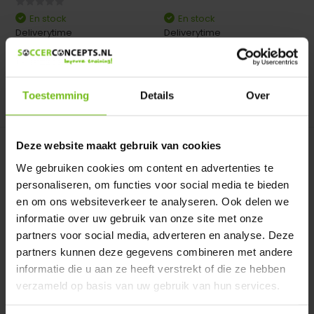
En stock
En stock
Deliverytime
Deliverytime
€ 4,95
€ 29,95
Toestemming
Details
Over
Comparer
Comparer
Deze website maakt gebruik van cookies
We gebruiken cookies om content en advertenties te
personaliseren, om functies voor social media te bieden
en om ons websiteverkeer te analyseren. Ook delen we
informatie over uw gebruik van onze site met onze
partners voor social media, adverteren en analyse. Deze
Set d'aimants 20mm 2
Jeu d'aimants 3cm - Copy
partners kunnen deze gegevens combineren met andere
sets de 12 pièces ...
- Copy - Copy
Set d'aimants 20mm 2 sets
informatie die u aan ze heeft verstrekt of die ze hebben
Jeu d'aimants 3cm
de 12 pièces en rouge...
verzameld op basis van uw gebruik van hun services.