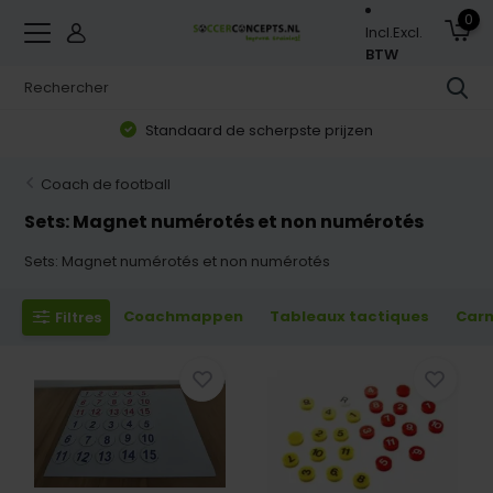
0
Incl.
Excl.
BTW
Zorgvuldig geselecteerd assortiment
Coach de football
Sets: Magnet numérotés et non numérotés
Sets: Magnet numérotés et non numérotés
Coachmappen
Tableaux tactiques
Carn
Filtres