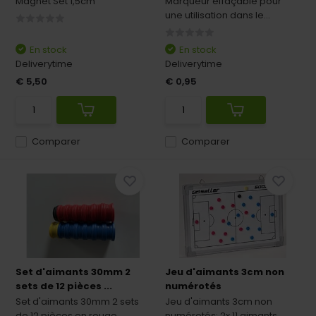
Magnet Set 1,5cm
Marqueur effaçable pour
une utilisation dans le...
En stock
En stock
Deliverytime
Deliverytime
€ 5,50
€ 0,95
Comparer
Comparer
Set d'aimants 30mm 2
Jeu d'aimants 3cm non
sets de 12 pièces ...
numérotés
Set d'aimants 30mm 2 sets
Jeu d'aimants 3cm non
de 12 pièces en rouge...
numérotés: 2x 11 aimants...