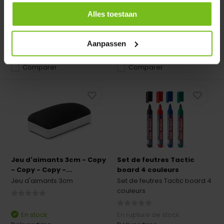
En stock
En rupture de stock
Deliverytime
Deliverytime
Alles toestaan
€ 5,95
€ 3,95
Aanpassen
Comparer
Comparer
Jeu d'aimants 3cm - Copy
Set de feutres Tactic
- Copy - Copy -...
board 4 couleurs
Jeu d'aimants 3cm
Set de feutres Tactic board 4
couleurs
En stock
En rupture de stock