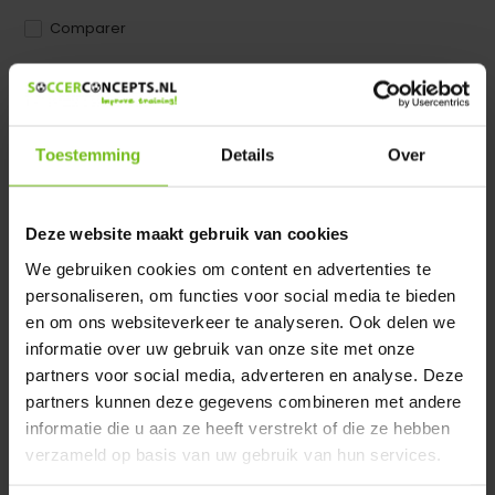
Comparer
Dir product is beschikbaar in de volgende varianten:
Heeft u een vraag over dit product ?
Toestemming
Details
Over
We helpen u graag met meer informatie
Verstuur email
Deze website maakt gebruik van cookies
We gebruiken cookies om content en advertenties te
Description du produit
personaliseren, om functies voor social media te bieden
en om ons websiteverkeer te analyseren. Ook delen we
Spécifications
informatie over uw gebruik van onze site met onze
partners voor social media, adverteren en analyse. Deze
partners kunnen deze gegevens combineren met andere
Évaluations
informatie die u aan ze heeft verstrekt of die ze hebben
verzameld op basis van uw gebruik van hun services.
Partager