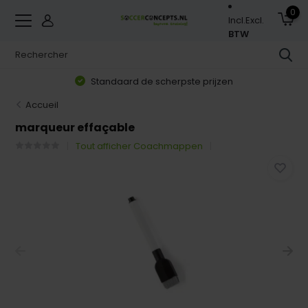
0
Incl.
Excl.
BTW
Standaard de scherpste prijzen
Accueil
marqueur effaçable
Tout afficher Coachmappen