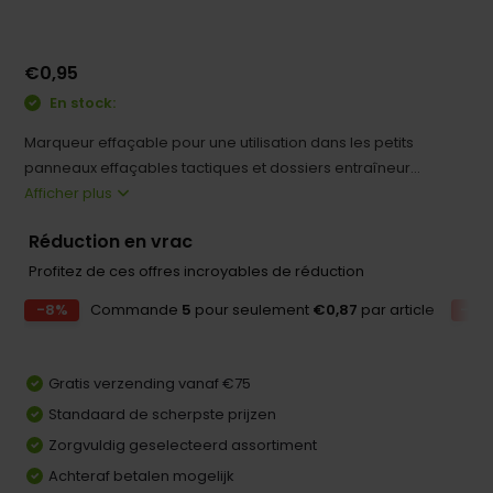
€0,95
En stock:
Marqueur effaçable pour une utilisation dans les petits
panneaux effaçables tactiques et dossiers entraîneur...
Afficher plus
Réduction en vrac
Profitez de ces offres incroyables de réduction
-8%
Commande
5
pour seulement
€0,87
par article
-15
Gratis verzending vanaf €75
Standaard de scherpste prijzen
Zorgvuldig geselecteerd assortiment
Achteraf betalen mogelijk