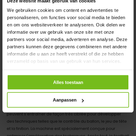
Deze website maakt gebruik van cookies
We gebruiken cookies om content en advertenties te
En stock
Deliverytime
personaliseren, om functies voor social media te bieden
en om ons websiteverkeer te analyseren. Ook delen we
€ 6.499,-
informatie over uw gebruik van onze site met onze
partners voor social media, adverteren en analyse. Deze
partners kunnen deze gegevens combineren met andere
Comparer
informatie die u aan ze heeft verstrekt of die ze hebben
verzameld op basis van uw gebruik van hun services.
Canon à boulets
Alles toestaan
L'utilisation d'un lance-balles apporte un plus à
l'entraînement de football. Grâce à lui, les tirs, les centres et
les longs ballons peuvent être répétés de manière constante
Aanpassen
et au niveau souhaité. Ainsi, les joueurs et les gardiens de but
peuvent s'entraîner de façon très ciblée pour développer
des techniques telles que le contrôle du ballon, le jeu de tête
et la finition. La machine est spécialement conçue pour
optimiser l'amélioration des techniques. Après tout, le football