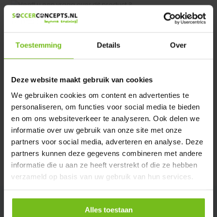
Heeft u een vraag over dit product ?
We helpen u graag met meer informatie
Verstuur email
Toestemming
Details
Over
Description du produit
Deze website maakt gebruik van cookies
We gebruiken cookies om content en advertenties te
Spécifications
personaliseren, om functies voor social media te bieden
en om ons websiteverkeer te analyseren. Ook delen we
informatie over uw gebruik van onze site met onze
Évaluations
partners voor social media, adverteren en analyse. Deze
partners kunnen deze gegevens combineren met andere
informatie die u aan ze heeft verstrekt of die ze hebben
Partager
verzameld op basis van uw gebruik van hun services.
Alles toestaan