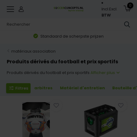
0
Incl.
Excl.
BTW
Zorgvuldig geselecteerd assortiment
matériaux association
Produits dérivés du football et prix sportifs
Produits dérivés du football et prix sportifs
Afficher plus
arbitres
Matériel d'entretien
Bouteille d
Filtres