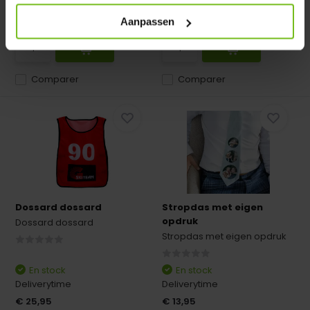
Deliverytime
Deliverytime
€ 26,95
€ 29,95
Aanpassen
Comparer
Comparer
Dossard dossard
Stropdas met eigen
opdruk
Dossard dossard
Stropdas met eigen opdruk
En stock
En stock
Deliverytime
Deliverytime
€ 25,95
€ 13,95