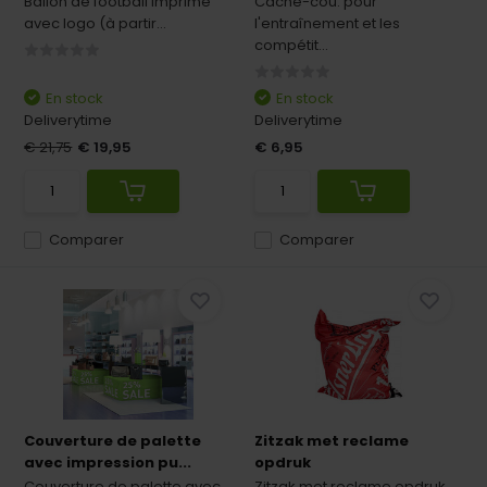
Ballon de football imprimé
Cache-cou: pour
avec logo (à partir...
l'entraînement et les
compétit...
En stock
En stock
Deliverytime
Deliverytime
€ 21,75
€ 19,95
€ 6,95
Comparer
Comparer
Couverture de palette
Zitzak met reclame
avec impression pu...
opdruk
Couverture de palette avec
Zitzak met reclame opdruk