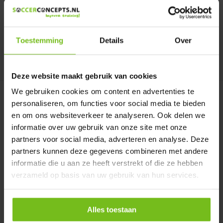
En stock
En stock
Deliverytime
Deliverytime
€ 29,95
€ 18,25
Toestemming
Details
Over
Comparer
Comparer
Deze website maakt gebruik van cookies
We gebruiken cookies om content en advertenties te
personaliseren, om functies voor social media te bieden
en om ons websiteverkeer te analyseren. Ook delen we
informatie over uw gebruik van onze site met onze
partners voor social media, adverteren en analyse. Deze
partners kunnen deze gegevens combineren met andere
Coussin de siège de stade
Gilet de circulation avec
informatie die u aan ze heeft verstrekt of die ze hebben
impression en ...
Coussin de siège de stade
verzameld op basis van uw gebruik van hun services.
Gilet de stade avec
impression en couleur
Alles toestaan
En stock
En stock