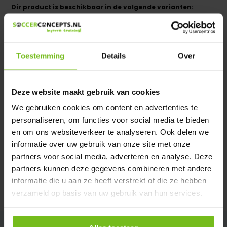
Dir product is beschikbaar in de volgende varianten:
Heeft u een vraag over dit product ?
We helpen u graag met meer informatie
Toestemming
Details
Over
Verstuur email
Deze website maakt gebruik van cookies
Description du produit
We gebruiken cookies om content en advertenties te
personaliseren, om functies voor social media te bieden
Spécifications
en om ons websiteverkeer te analyseren. Ook delen we
informatie over uw gebruik van onze site met onze
partners voor social media, adverteren en analyse. Deze
Évaluations
partners kunnen deze gegevens combineren met andere
informatie die u aan ze heeft verstrekt of die ze hebben
Partager
verzameld op basis van uw gebruik van hun services.