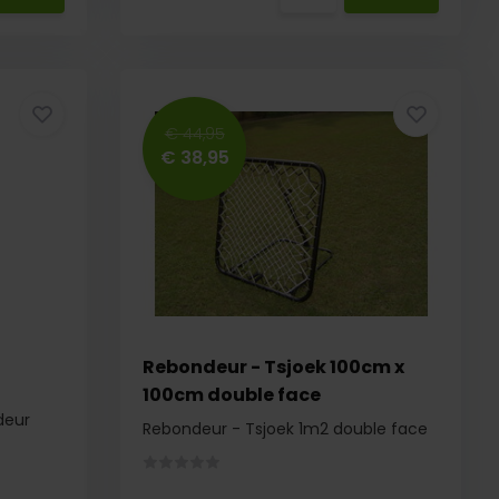
€ 44,95
€ 38,95
Rebondeur - Tsjoek 100cm x
100cm double face
deur
Rebondeur - Tsjoek 1m2 double face