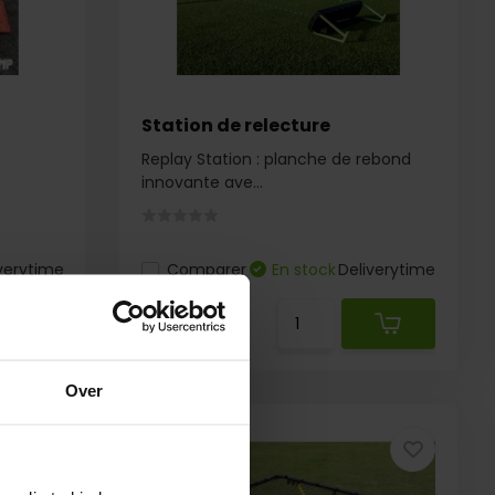
Station de relecture
Replay Station : planche de rebond
innovante ave...
verytime
Comparer
En stock
Deliverytime
€ 87,95
Over
€ 34,95
€ 32,95