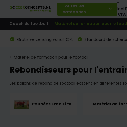
Toutes les
Incl.
E
catégories
BTW
Coach de football
Matériel de formation pour le foot
Gratis verzending vanaf €75
Standaard de scherps
Matériel de formation pour le football
Rebondisseurs pour l'entraî
Les ballons de rebond de football existent en différentes 
Poupées Free Kick
Matériel de fo