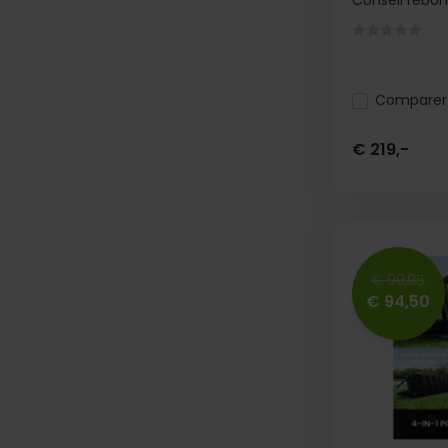
Conseil rebo
Comparer
€ 219,-
€ 99,95
€ 94,50