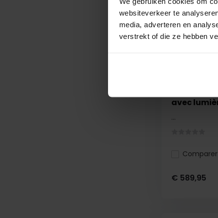
We gebruiken cookies om cont
websiteverkeer te analyseren
media, adverteren en analys
verstrekt of die ze hebben v
Replay Sta
avec lumiè
...
Comparer
€ 589,95