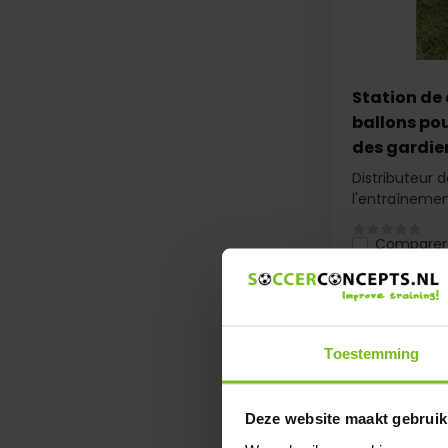
Station de 
ballons po
des gardie
Distributeur d
l'entraînement
Comparer
€ 39,95
Toestemming
Deze website maakt gebruik