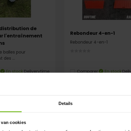
distribution de
Rebondeur 4-en-1
ur l'entraînement
Rebondeur 4-en-1
ns
e balles pour
 des ...
En stock
Deliverytime
Comparer
En stock
Deli
€ 29,95
Details
 van cookies