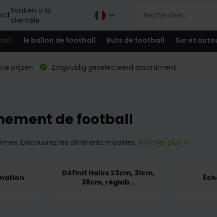
Soutien à la
xcl.
clientèle
ball
le ballon de football
Buts de football
Sur et auto
te prijzen
Zorgvuldig geselecteerd assortiment
nement de football
formes. Découvrez les différents modèles.
Afficher plus
Définit Haies 23cm, 31cm,
rmation
Éche
39cm, réglab...