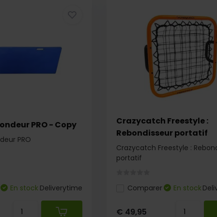
Crazycatch Freestyle :
bondeur PRO - Copy
Rebondisseur portatif
ndeur PRO
Crazycatch Freestyle : Rebon
portatif
En stock
Deliverytime
Comparer
En stock
Deli
€ 49,95