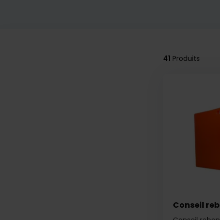
41
Produits
Conseil re