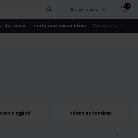
0
Se connecter
ur du terrain
matériaux association
Vêtements d'équip
lles d'agilité
cônes de football