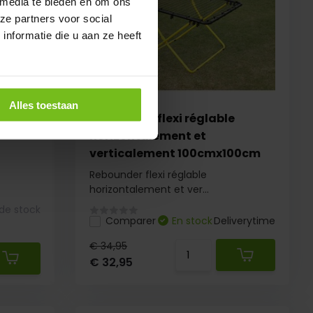
 media te bieden en om ons
ze partners voor social
nformatie die u aan ze heeft
Alles toestaan
0cm
Rebounder flexi réglable
horizontalement et
verticalement 100cmx100cm
Rebounder flexi réglable
horizontalement et ver...
 de stock
Comparer
En stock
Deliverytime
€ 34,95
€ 32,95