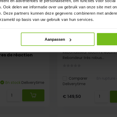
ent en advertenties te personaliseren, om functies voor social
. Ook delen we informatie over uw gebruik van onze site met on
e. Deze partners kunnen deze gegevens combineren met andere i
erzameld op basis van uw gebruik van hun services.
Aanpassen
Rebondisseur 150cm x4
tion Rebounder 4x
Rebondisseur 150cm x 40cm.
res de réaction
Rebondeur très robus...
Comparer
En rupture
En stock
Deliverytime
Deliverytime
€ 149,50