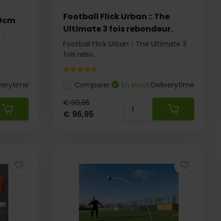
Football Flick Urban :: The
40cm
Ultimate 3 fois rebondeur.
 :
Football Flick Urban :: The Ultimate 3
fois rebo...
verytime
Comparer
En stock
Deliverytime
€ 99,95
€ 96,95