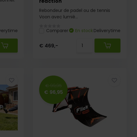
ionnel.
réaction
Rebondeur de padel ou de tennis
Voon avec lumiè...
verytime
Comparer
En stock
Deliverytime
€ 469,-
€ 99,95
€ 96,95