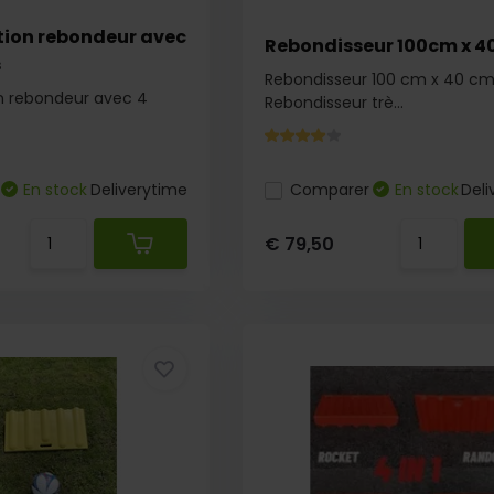
tion rebondeur avec
Rebondisseur 100cm x 
s
Rebondisseur 100 cm x 40 cm
on rebondeur avec 4
Rebondisseur trè...
En stock
Deliverytime
Comparer
En stock
Deli
€ 79,50