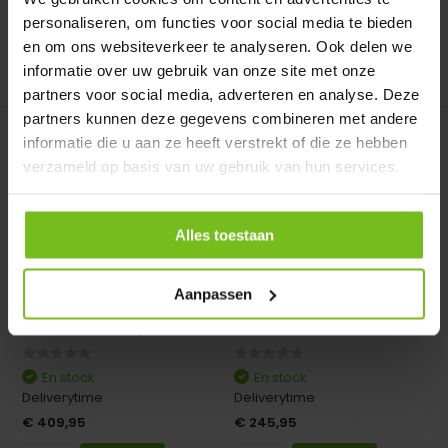
personaliseren, om functies voor social media te bieden
en om ons websiteverkeer te analyseren. Ook delen we
informatie over uw gebruik van onze site met onze
Comparer
Comparer
partners voor social media, adverteren en analyse. Deze
partners kunnen deze gegevens combineren met andere
informatie die u aan ze heeft verstrekt of die ze hebben
verzameld op basis van uw gebruik van hun services.
Alles toestaan
Casier à ballons pour 20
Conteneur à balles pour
ballons avec c...
15 balles
Aanpassen
Casier à ballons pour 20
Conteneur à balles pour 15
ballons avec compartim...
balles
En stock
En stock
Deliverytime
Deliverytime
€ 409,95
€ 245,95