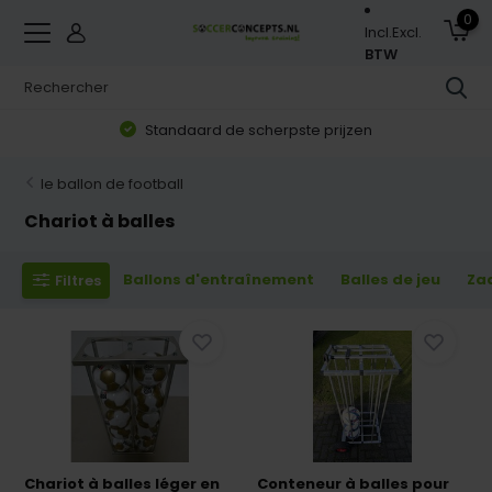
0
Incl.
Excl.
BTW
Zorgvuldig geselecteerd assortiment
le ballon de football
Chariot à balles
Ballons d'entraînement
Balles de jeu
Za
Filtres
Chariot à balles léger en
Conteneur à balles pour