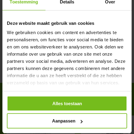
Toestemming
Details
Over
Description du produit
Deze website maakt gebruik van cookies
We gebruiken cookies om content en advertenties te
Spécifications
personaliseren, om functies voor social media te bieden
en om ons websiteverkeer te analyseren. Ook delen we
Évaluations
informatie over uw gebruik van onze site met onze
partners voor social media, adverteren en analyse. Deze
partners kunnen deze gegevens combineren met andere
Partager
informatie die u aan ze heeft verstrekt of die ze hebben
verzameld op basis van uw gebruik van hun services.
ACCESSOIRES
Complete your purchase
Alles toestaan
Aanpassen