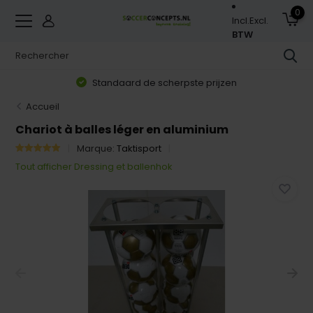
0
Incl.
Excl.
BTW
Standaard de scherpste prijzen
Accueil
Chariot à balles léger en aluminium
Marque:
Taktisport
Tout afficher Dressing et ballenhok