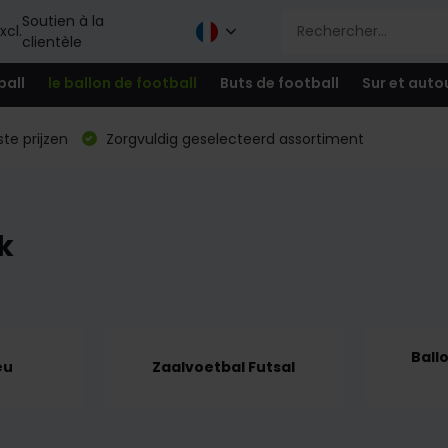
Soutien à la
xcl.
clientèle
ball
le ballon de football
Buts de football
Sur et auto
te prijzen
Zorgvuldig geselecteerd assortiment
k
Ball
eu
Zaalvoetbal Futsal