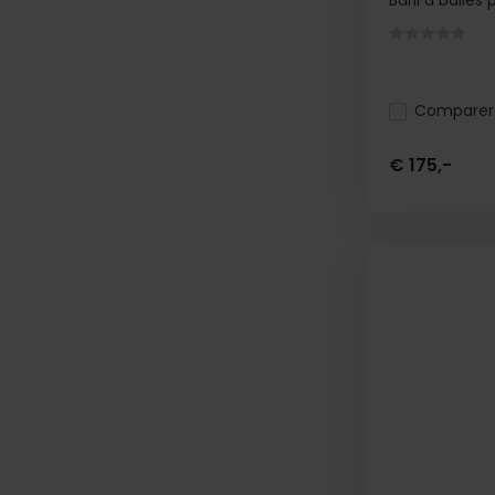
Baril à balles 
Comparer
€ 175,-