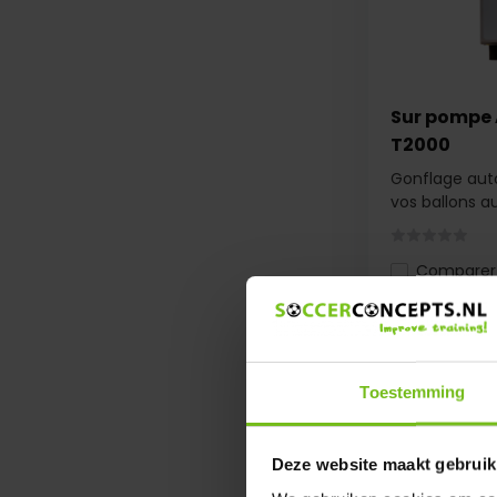
Sur pompe
T2000
Gonflage aut
vos ballons au.
Comparer
€ 689,-
€ 672,50
Toestemming
Deze website maakt gebruik