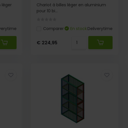
 léger
Chariot à billes léger en aluminium
pour 10 bi...
verytime
Comparer
En stock
Deliverytime
€ 224,95