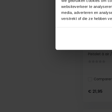
We gebruiken cookies om cont
websiteverkeer te analyseren
media, adverteren en analys
verstrekt of die ze hebben v
Pistolet à a
Pistolet à air 
Comparer
€ 21,95