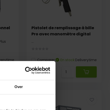
onnel
Pistolet de remplissage à bille
Pro avec manomètre digital
Plus
...
verytime
Comparer
En stock
Deliverytime
€ 89,95
€ 84,95
Over