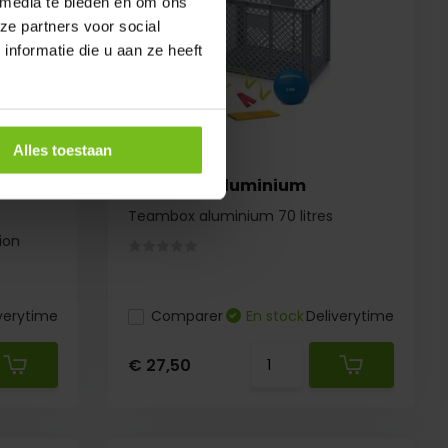
 media te bieden en om ons
ze partners voor social
nformatie die u aan ze heeft
Alles toestaan
Teambox Aluminium
Teambox aluminium 70 litres
ion
verytime
Comparer
En stock
Deliverytime
€ 27,50