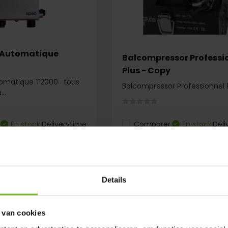
 Automatique
Balcompressor Professi
Plus - Copy
omatique T2000 : tous
Balcompressor Professionnel 
..
En stock
Deliverytime
Comparer
En stock
Deli
€ 149,95
Details
 van cookies