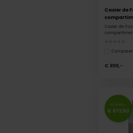
Casier de F
compartim
Casier de Foo
compartimen
Comparer
€ 899,-
€ 689,-
€ 672,50