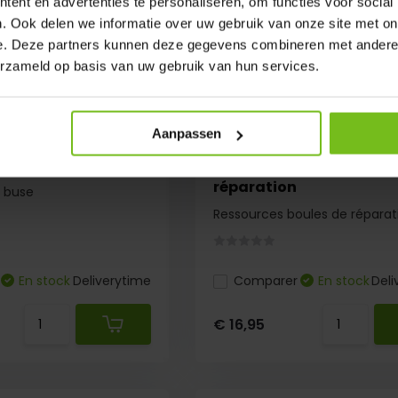
ent en advertenties te personaliseren, om functies voor social
. Ook delen we informatie over uw gebruik van onze site met on
e. Deze partners kunnen deze gegevens combineren met andere i
erzameld op basis van uw gebruik van hun services.
Aanpassen
ir / buse - Copy
Ressources boules de
réparation
/ buse
Ressources boules de réparat
En stock
Deliverytime
Comparer
En stock
Deli
€ 16,95