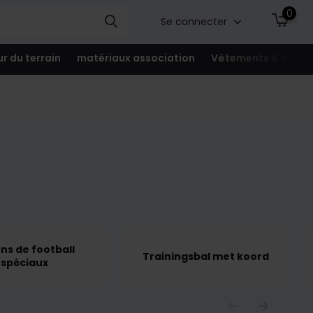
0
Se connecter
ur du terrain
matériaux association
Vêtements d'équip
ons de football
Trainingsbal met koord
spéciaux