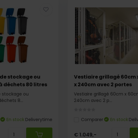
de stockage ou
Vestiaire grillagé 60cm
 déchets 80 litres
x 240cm avec 2 portes
 stockage ou
Vestiaire grillagé 60cm x 60c
échets 8...
240cm avec 2 p...
En stock
Deliverytime
Comparer
En stock
Deli
€ 1.049,-