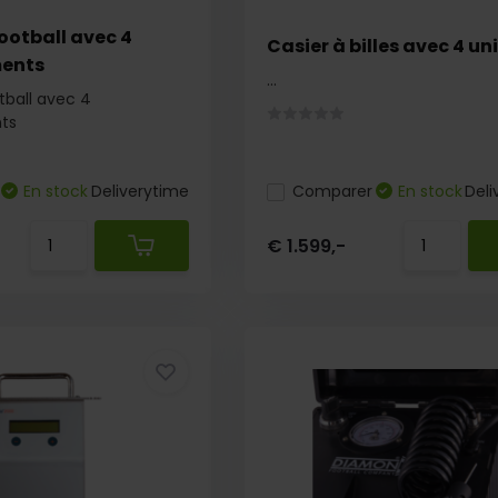
ootball avec 4
Casier à billes avec 4 un
ents
...
tball avec 4
ts
En stock
Deliverytime
Comparer
En stock
Deli
€ 1.599,-