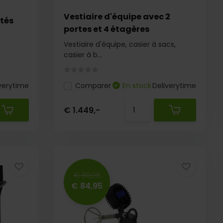
Vestiaire d'équipe avec 2
ités
portes et 4 étagères
Vestiaire d'équipe, casier à sacs,
casier à b...
verytime
Comparer
En stock
Deliverytime
€ 1.449,-
€ 89,95
€ 84,95