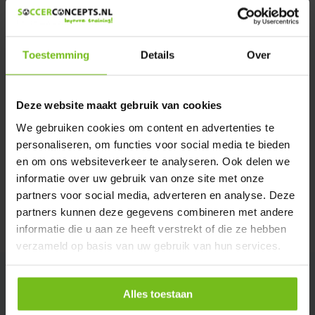
Heeft u een vraag over dit product ?
We helpen u graag met meer informatie
Verstuur email
Toestemming
Details
Over
Description du produit
Deze website maakt gebruik van cookies
We gebruiken cookies om content en advertenties te
Spécifications
personaliseren, om functies voor social media te bieden
en om ons websiteverkeer te analyseren. Ook delen we
informatie over uw gebruik van onze site met onze
Évaluations
partners voor social media, adverteren en analyse. Deze
partners kunnen deze gegevens combineren met andere
Partager
informatie die u aan ze heeft verstrekt of die ze hebben
verzameld op basis van uw gebruik van hun services.
Alles toestaan