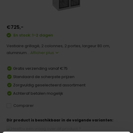
€725,-
En stock: 1-2 dagen
Vestiaire grillagé, 2 colonnes, 2 portes, largeur 80 cm,
aluminium...
Afficher plus
Gratis verzending vanaf €75
Standaard de scherpste prijzen
Zorgvuldig geselecteerd assortiment
Achteraf betalen mogelijk
Comparer
Dir product is beschikbaar in de volgende varianten: