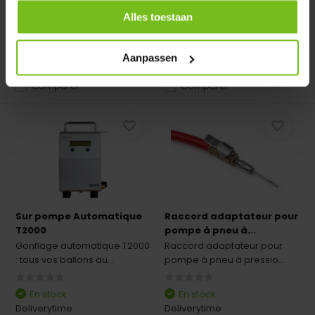
Deliverytime
Deliverytime
Alles toestaan
€ 149,95
€ 99,-
€ 92,50
Aanpassen
Comparer
Comparer
Sur pompe Automatique
Raccord adaptateur pour
T2000
pompe à pneu à...
Gonflage automatique T2000
Raccord adaptateur pour
: tous vos ballons au...
pompe à pneu à pressio...
En stock
En stock
Deliverytime
Deliverytime