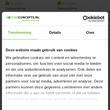
En stock
En stock
Deliverytime
Deliverytime
€ 2,50
€ 1,99
Toestemming
Details
Over
Comparer
Comparer
Deze website maakt gebruik van cookies
We gebruiken cookies om content en advertenties te
personaliseren, om functies voor social media te bieden
en om ons websiteverkeer te analyseren. Ook delen we
informatie over uw gebruik van onze site met onze
Balcompressor
Balcompressor
partners voor social media, adverteren en analyse. Deze
Professionnel Plus - Copy
Professionnel Plus
partners kunnen deze gegevens combineren met andere
Balcompressor
Balcompressor
informatie die u aan ze heeft verstrekt of die ze hebben
Professionnel Plus
Professionnel Plus
verzameld op basis van uw gebruik van hun services.
En stock
En stock