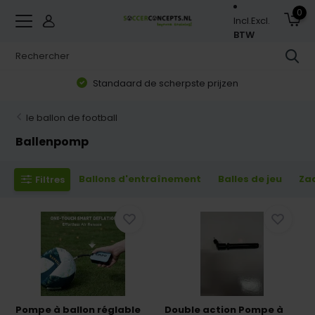
0
Incl.
Excl.
BTW
Zorgvuldig geselecteerd assortiment
le ballon de football
Ballenpomp
Ballons d'entraînement
Balles de jeu
Za
Filtres
Pompe à ballon réglable
Double action Pompe à