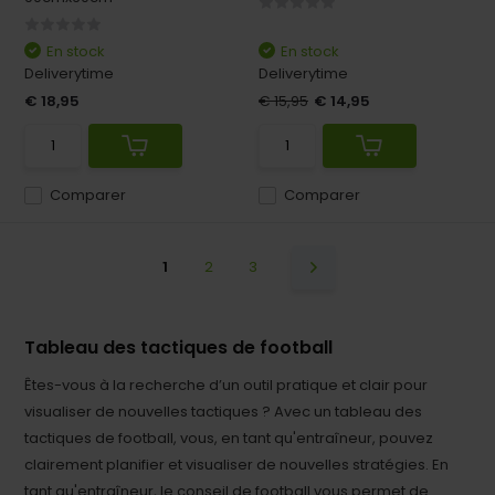
En stock
En stock
Deliverytime
Deliverytime
€ 18,95
€ 15,95
€ 14,95
Comparer
Comparer
1
2
3
Tableau des tactiques de football
Êtes-vous à la recherche d’un outil pratique et clair pour
visualiser de nouvelles tactiques ? Avec un tableau des
tactiques de football, vous, en tant qu'entraîneur, pouvez
clairement planifier et visualiser de nouvelles stratégies. En
tant qu'entraîneur, le conseil de football vous permet de