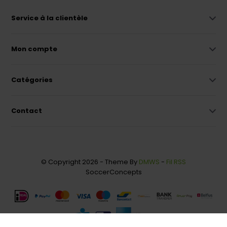
Service à la clientèle
Mon compte
Catégories
Contact
© Copyright 2026 - Theme By
DMWS
-
Fil RSS
SoccerConcepts