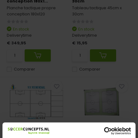
conception 180x1...
30cm
Planche tactique propre
Tableau tactique 45cm x
conception 180x120
30cm
En stock
En stock
Deliverytime
Deliverytime
€ 349,95
€ 15,95
Comparer
Comparer
Tableau tactique propre
Tactics Conseil 120x90cm
conception 200cm...
doubles