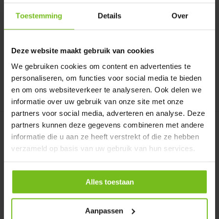
Tableau tactique propre
Tactics Conseil 120x90cm
conception 200cmx100cm
doubles
Toestemming
Details
Over
En stock
En stock
Deliverytime
Deliverytime
Deze website maakt gebruik van cookies
€ 299,95
€ 168,95
We gebruiken cookies om content en advertenties te
personaliseren, om functies voor social media te bieden
en om ons websiteverkeer te analyseren. Ook delen we
Comparer
Comparer
informatie over uw gebruik van onze site met onze
partners voor social media, adverteren en analyse. Deze
partners kunnen deze gegevens combineren met andere
informatie die u aan ze heeft verstrekt of die ze hebben
verzameld op basis van uw gebruik van hun services.
Alles toestaan
Tableau tactique propre
Feuilles de tableau de
conception 150x1...
conférence 70 cm...
Tableau tactique propre
Feuilles de paperboard 70
Aanpassen