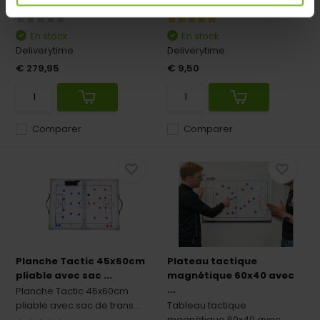
conception 150x120
cm x 100 cm. Feuilles ...
En stock
En stock
Deliverytime
Deliverytime
€ 279,95
€ 9,50
Comparer
Comparer
Planche Tactic 45x60cm
Plateau tactique
pliable avec sac ...
magnétique 60x40 avec
...
Planche Tactic 45x60cm
pliable avec sac de trans...
Tableau tactique
magnétique 60x40 avec