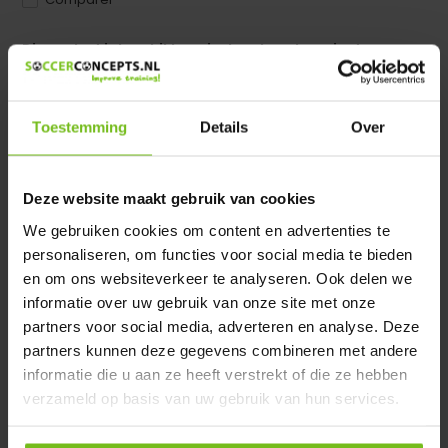
Dir product is beschikbaar in de volgende varianten:
Heeft u een vraag over dit product ?
We helpen u graag met meer informatie
Toestemming
Details
Over
Verstuur email
Deze website maakt gebruik van cookies
Description du produit
We gebruiken cookies om content en advertenties te
personaliseren, om functies voor social media te bieden
en om ons websiteverkeer te analyseren. Ook delen we
Spécifications
informatie over uw gebruik van onze site met onze
partners voor social media, adverteren en analyse. Deze
Évaluations
partners kunnen deze gegevens combineren met andere
informatie die u aan ze heeft verstrekt of die ze hebben
verzameld op basis van uw gebruik van hun services.
Partager