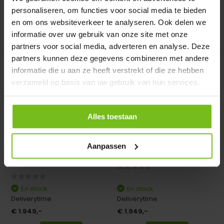
personaliseren, om functies voor social media te bieden
en om ons websiteverkeer te analyseren. Ook delen we
informatie over uw gebruik van onze site met onze
Comparer
Comparer
partners voor social media, adverteren en analyse. Deze
partners kunnen deze gegevens combineren met andere
informatie die u aan ze heeft verstrekt of die ze hebben
verzameld op basis van uw gebruik van hun services.
Alles toestaan
Cible mobile Entièrement
Escamotable objectif
soudé 732x244...
gazon
Aanpassen
Cible mobile Entièrement
Escamotable objectif gazon
soudé 732x244x80x200 ...
En stock
En stock
Deliverytime
Deliverytime
€ 1.949,-
€ 1.949,-