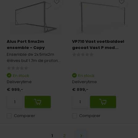
Alus Port 5mx2m
VP710 Vast voetbaldoel
ensemble - Copy
gecoat Vast P mod...
Ensemble de 2x 5mx2m
élèves but 1.7m de profon...
En stock
En stock
Deliverytime
Deliverytime
€ 999,-
€ 899,-
Comparer
Comparer
1
2