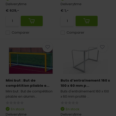
Deliverytime
Deliverytime
€ 629,-
€ 1,-
Comparer
Comparer
Mini but : But de
Buts d'entraînement 160 x
compétition pliable e...
100 x 60 mm p...
Mini but : But de compétition
Buts d'entraînement 160 x 100
pliable en alumin...
x 60 mm profilé ...
En stock
En stock
Deliverytime
Deliverytime