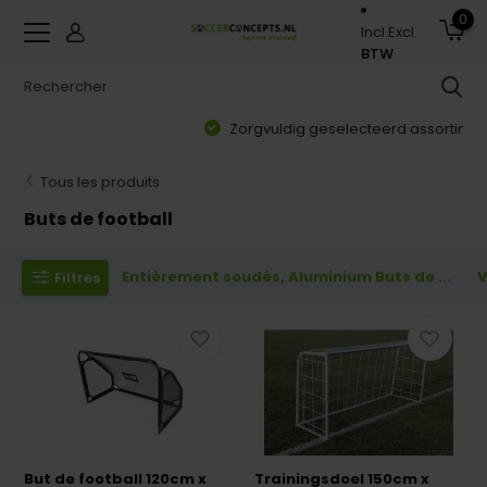
0
Incl.
Excl.
BTW
Zorgvuldig geselecteerd assortiment
Tous les produits
Buts de football
Entièrement soudés, Aluminium Buts de ...
V
Filtres
But de football 120cm x
Trainingsdoel 150cm x