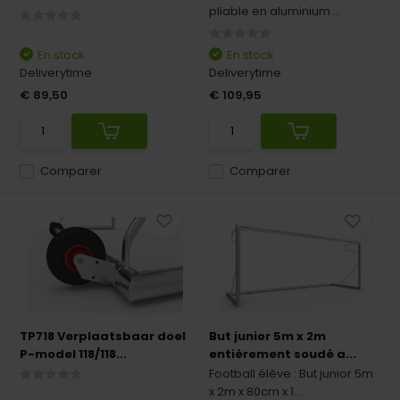
pliable en aluminium ...
En stock
En stock
Deliverytime
Deliverytime
€ 89,50
€ 109,95
Comparer
Comparer
TP718 Verplaatsbaar doel
But junior 5m x 2m
P-model 118/118...
entièrement soudé a...
Football élève : But junior 5m
x 2m x 80cm x 1...