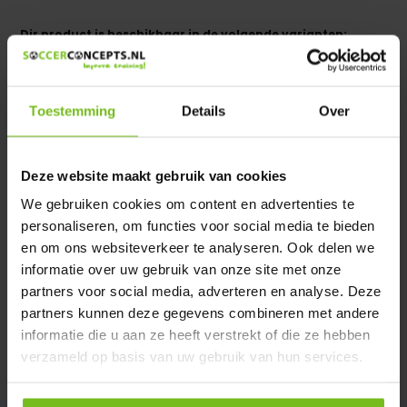
Dir product is beschikbaar in de volgende varianten:
Heeft u een vraag over dit product ?
We helpen u graag met meer informatie
Toestemming
Details
Over
Verstuur email
Deze website maakt gebruik van cookies
Description du produit
We gebruiken cookies om content en advertenties te
personaliseren, om functies voor social media te bieden
en om ons websiteverkeer te analyseren. Ook delen we
Spécifications
informatie over uw gebruik van onze site met onze
partners voor social media, adverteren en analyse. Deze
Évaluations
partners kunnen deze gegevens combineren met andere
informatie die u aan ze heeft verstrekt of die ze hebben
verzameld op basis van uw gebruik van hun services.
Partager