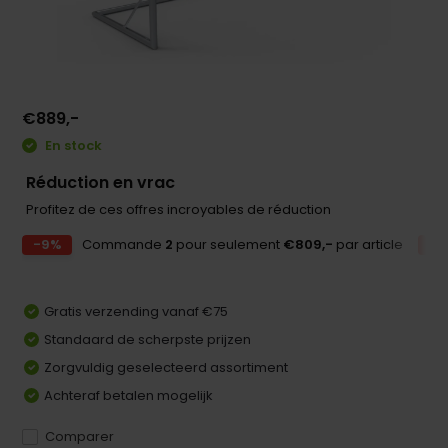
€889,-
En stock
Réduction en vrac
Profitez de ces offres incroyables de réduction
-9%
Commande
2
pour seulement
€809,-
par article
-1
Gratis verzending vanaf €75
Standaard de scherpste prijzen
Zorgvuldig geselecteerd assortiment
Achteraf betalen mogelijk
Comparer