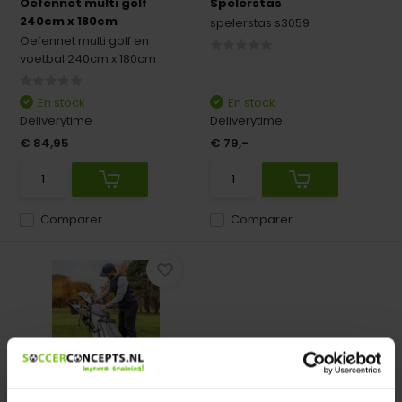
Oefennet multi golf
Spelerstas
240cm x 180cm
spelerstas s3059
Oefennet multi golf en
voetbal 240cm x 180cm
En stock
En stock
Deliverytime
Deliverytime
€ 84,95
€ 79,-
Comparer
Comparer
Chariot de golf