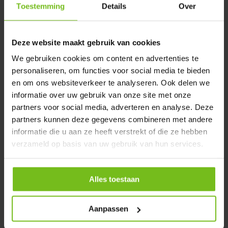
Chariot de golf
Toestemming
Details
Over
En stock
Deliverytime
Deze website maakt gebruik van cookies
€ 99,-
We gebruiken cookies om content en advertenties te
personaliseren, om functies voor social media te bieden
en om ons websiteverkeer te analyseren. Ook delen we
Comparer
informatie over uw gebruik van onze site met onze
partners voor social media, adverteren en analyse. Deze
partners kunnen deze gegevens combineren met andere
informatie die u aan ze heeft verstrekt of die ze hebben
Concepts de golf
verzameld op basis van uw gebruik van hun services.
Tous les matériels de formation possibles pour
l'entraînement au golf, les aides pour les entraîneurs de golf
et tous les matériels de terrain courants pour les sports de
Alles toestaan
golf
Avec SoccerConcepts, nous fournissons désormais de
nombreux clubs de football aux Pays-Bas et en Belgique, en
Aanpassen
tant que fournisseur fiable et permanent de tous les