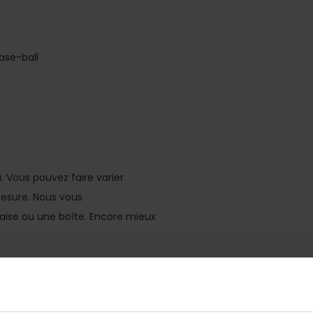
base-ball
 Vous pouvez faire varier
mesure. Nous vous
ise ou une boîte. Encore mieux
.