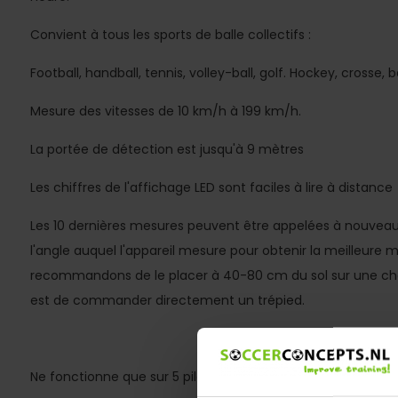
Convient à tous les sports de balle collectifs :
Football, handball, tennis, volley-ball, golf. Hockey, crosse, 
Mesure des vitesses de 10 km/h à 199 km/h.
La portée de détection est jusqu'à 9 mètres
Les chiffres de l'affichage LED sont faciles à lire à distance
Les 10 dernières mesures peuvent être appelées à nouveau.
l'angle auquel l'appareil mesure pour obtenir la meilleure 
recommandons de le placer à 40-80 cm du sol sur une cha
est de commander directement un trépied.
Ne fonctionne que sur 5 piles AA. Ceux-ci ne sont pas inclus