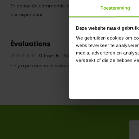
En option de commande, vous pouvez également command
Toestemming
correspondant
Deze website maakt gebruik
We gebruiken cookies om cont
Évaluations
websiteverkeer te analyseren
media, adverteren en analys
0
5
from
Based on 0 reviews
verstrekt of die ze hebben v
Il n'y a pas encore d'avis sur ce produit..