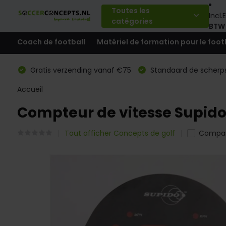
Toutes les
Incl.
E
catégories
BTW
Coach de football
Matériel de formation pour le foot
Gratis verzending vanaf €75
Standaard de scherps
Accueil
Compteur de vitesse Supid
Tout afficher Concepts de golf
Compar