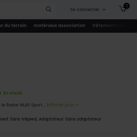
0
Se connecter
ur du terrain
matériaux association
Vêtements d'équip
En stock:
e Radar Multi Sport...
Afficher plus
pied: Sans trépied, Adaptateur: Sans adaptateur