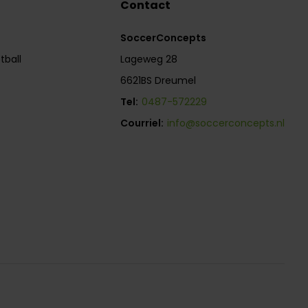
Contact
SoccerConcepts
tball
Lageweg 28
6621BS Dreumel
Tel:
0487-572229
Courriel:
info@soccerconcepts.nl