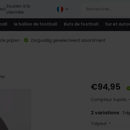
Soutien à la
xcl.
clientèle
ball
le ballon de football
Buts de football
Sur et auto
te prijzen
Zorgvuldig geselecteerd assortiment
o
er
€94,95
Compteur Supido - l
2 variations
Tré
Trépied:
*