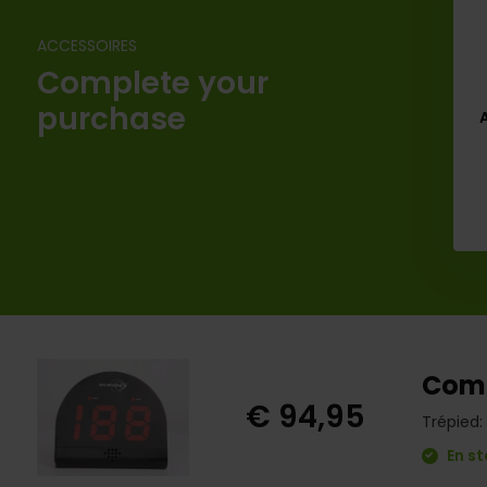
ACCESSOIRES
Complete your
purchase
Comp
€ 94,95
Trépied:
En st