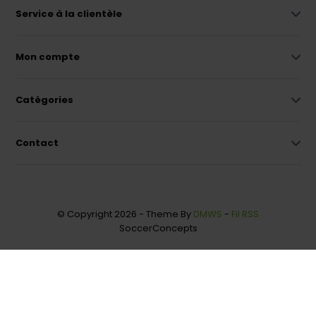
Service à la clientèle
Mon compte
Catégories
Contact
© Copyright 2026 - Theme By
DMWS
-
Fil RSS
SoccerConcepts