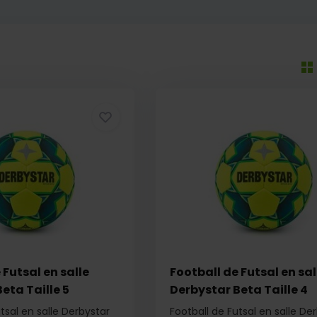
 Futsal en salle
Football de Futsal en sal
eta Taille 5
Derbystar Beta Taille 4
tsal en salle Derbystar
Football de Futsal en salle De