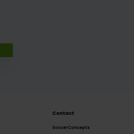
r
Contact
SoccerConcepts