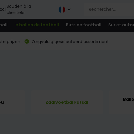
Soutien à la
xcl.
clientèle
ball
le ballon de football
Buts de football
Sur et auto
te prijzen
Zorgvuldig geselecteerd assortiment
Ball
eu
Zaalvoetbal Futsal