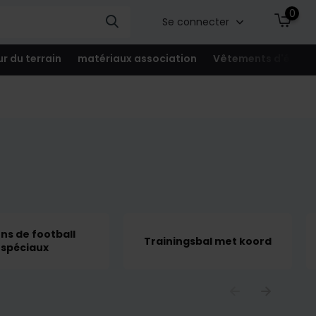
0
Se connecter
ur du terrain
matériaux association
Vêtements d'équip
ons de football
Trainingsbal met koord
spéciaux