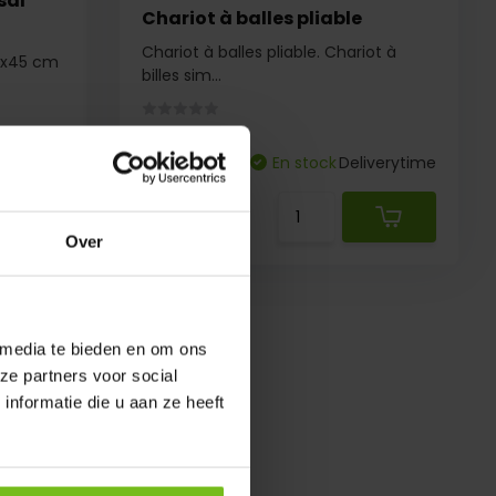
sal
Chariot à balles pliable
Chariot à balles pliable. Chariot à
30x45 cm
billes sim...
 de stock
Comparer
En stock
Deliverytime
€ 69,50
Over
 media te bieden en om ons
ze partners voor social
nformatie die u aan ze heeft