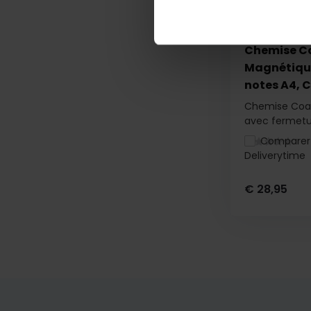
Chemise Co
Magnétique
notes A4, C
Chemise Coac
avec fermetur
Comparer
Deliverytime
€ 28,95