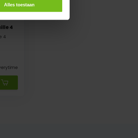
Alles toestaan
ille 4
le 4
verytime