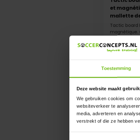
Tactic boa
et magnéti
mallette d
Tactic board 
magnétique. O
Comparer
€ 72,95
Toestemming
Deze website maakt gebruik
We gebruiken cookies om cont
websiteverkeer te analyseren
media, adverteren en analys
verstrekt of die ze hebben v