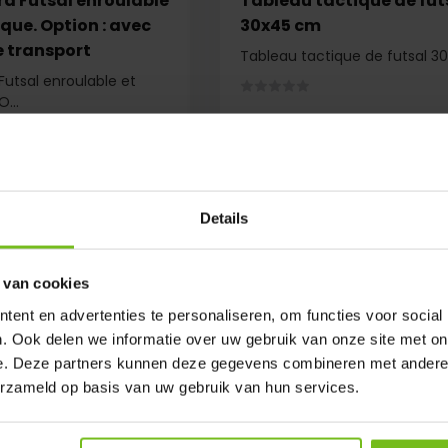
rd Futsal enroulable
Tableau tactique de fut
que. Option : avec
30x45 cm
e transport
Tableau tactique de futsal 
Futsal enroulable et
...
Comparer
En rupture
En stock
Deliverytime
Deliverytime
€ 34,95
Details
 van cookies
ent en advertenties te personaliseren, om functies voor social
. Ook delen we informatie over uw gebruik van onze site met on
e. Deze partners kunnen deze gegevens combineren met andere i
erzameld op basis van uw gebruik van hun services.