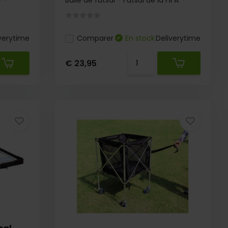
Balle de futsal - Futsal de la FIFA
verytime
Comparer
En stock
Deliverytime
€ 23,95