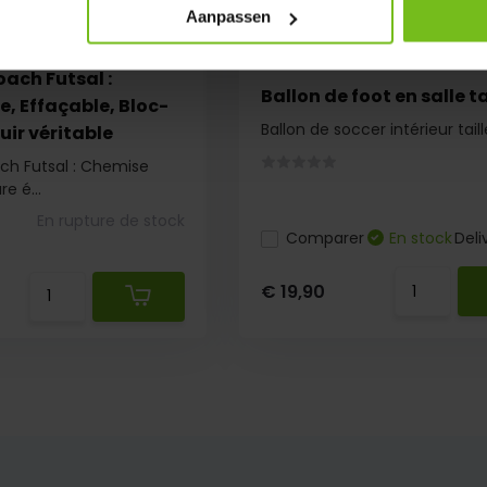
Aanpassen
ach Futsal :
Ballon de foot en salle ta
, Effaçable, Bloc-
Ballon de soccer intérieur tail
uir véritable
h Futsal : Chemise
e é...
En rupture de stock
Comparer
En stock
Deli
€ 19,90