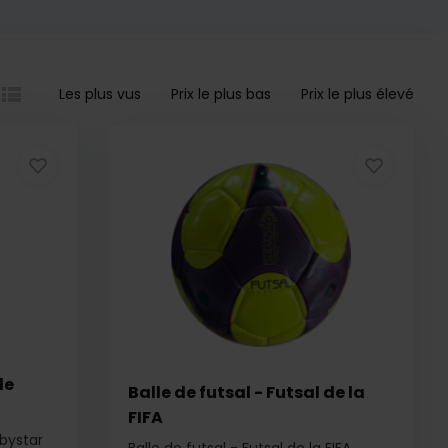
Les plus vus
Prix le plus bas
Prix le plus élevé
le
Balle de futsal - Futsal de la
FIFA
rbystar