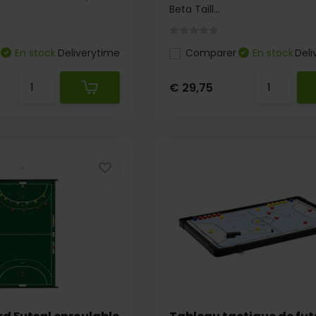
Beta Taill...
En stock
Deliverytime
Comparer
En stock
Deli
€ 29,75