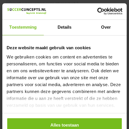
Heeft u een vraag over dit product ?
We helpen u graag met meer informatie
Verstuur email
Toestemming
Details
Over
Description du produit
Deze website maakt gebruik van cookies
We gebruiken cookies om content en advertenties te
personaliseren, om functies voor social media te bieden
Spécifications
en om ons websiteverkeer te analyseren. Ook delen we
informatie over uw gebruik van onze site met onze
Évaluations
partners voor social media, adverteren en analyse. Deze
partners kunnen deze gegevens combineren met andere
informatie die u aan ze heeft verstrekt of die ze hebben
Partager
verzameld op basis van uw gebruik van hun services.
Alles toestaan