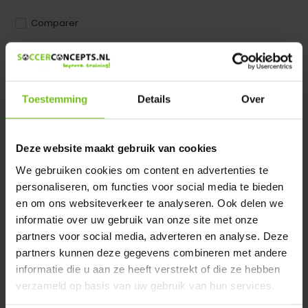
Comparer
Dir product is beschikbaar in de volgende varianten:
Heeft u een vraag over dit product ?
Toestemming
Details
Over
We helpen u graag met meer informatie
Verstuur email
Deze website maakt gebruik van cookies
We gebruiken cookies om content en advertenties te
Description du produit
personaliseren, om functies voor social media te bieden
en om ons websiteverkeer te analyseren. Ook delen we
informatie over uw gebruik van onze site met onze
Spécifications
partners voor social media, adverteren en analyse. Deze
partners kunnen deze gegevens combineren met andere
Évaluations
informatie die u aan ze heeft verstrekt of die ze hebben
verzameld op basis van uw gebruik van hun services.
Partager