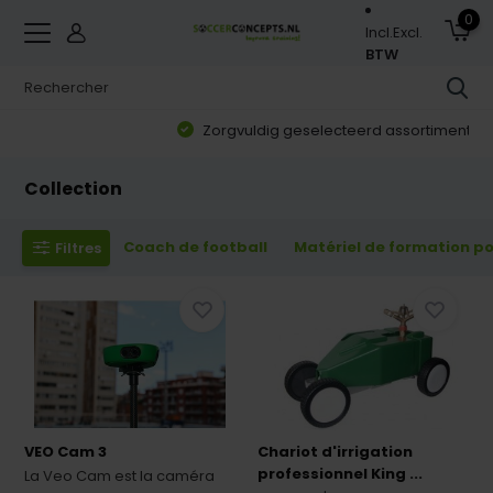
0
Incl.
Excl.
BTW
Zorgvuldig geselecteerd assortiment
Collection
Coach de football
Matériel de formation po
Filtres
VEO Cam 3
Chariot d'irrigation
professionnel King ...
La Veo Cam est la caméra