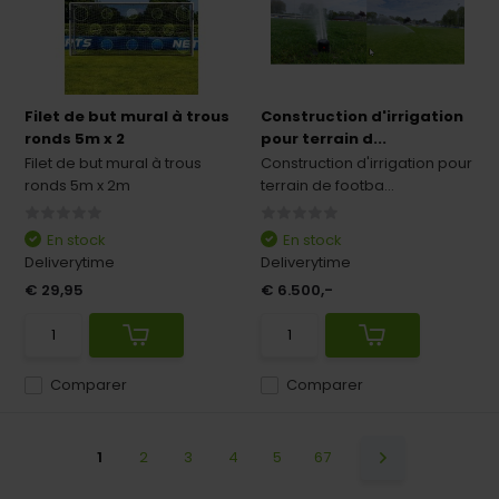
Filet de but mural à trous
Construction d'irrigation
ronds 5m x 2
pour terrain d...
Filet de but mural à trous
Construction d'irrigation pour
ronds 5m x 2m
terrain de footba...
En stock
En stock
Deliverytime
Deliverytime
€ 29,95
€ 6.500,-
Comparer
Comparer
1
2
3
4
5
67