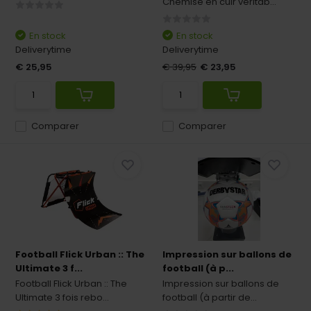
Chemise en cuir véritab...
En stock
En stock
Deliverytime
Deliverytime
€ 25,95
€ 39,95
€ 23,95
Comparer
Comparer
Football Flick Urban :: The
Impression sur ballons de
Ultimate 3 f...
football (à p...
Football Flick Urban :: The
Impression sur ballons de
Ultimate 3 fois rebo...
football (à partir de...