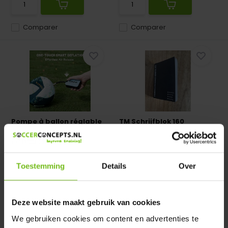
Comparer
Comparer
Pompe à ballon réglable
TM Schrijfblok 160
numériquement
pagina's - Copy
Pompe à ballon réglable
TM Schrijfblok 160 pagina's
numériquement
Toestemming
Details
Over
En stock
En stock
Deliverytime
Deliverytime
€ 35,95
€ 2,95
Deze website maakt gebruik van cookies
We gebruiken cookies om content en advertenties te