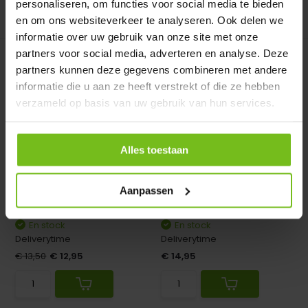
personaliseren, om functies voor social media te bieden
en om ons websiteverkeer te analyseren. Ook delen we
Comparer
Comparer
informatie over uw gebruik van onze site met onze
partners voor social media, adverteren en analyse. Deze
partners kunnen deze gegevens combineren met andere
informatie die u aan ze heeft verstrekt of die ze hebben
verzameld op basis van uw gebruik van hun services.
Ensemble de 50 petits
Sac à balles - pour 12
Alles toestaan
bouchons TM
balles (7 couleu...
Avantage supplémentaire:
Sac à balles - pour 12 balles
Aanpassen
Ensemble de 50 petites...
(7 couleurs)
En stock
En stock
Deliverytime
Deliverytime
€ 13,50
€ 12,95
€ 14,95