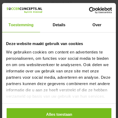
Heeft u een vraag over dit product ?
We helpen u graag met meer informatie
Verstuur email
Toestemming
Details
Over
Description du produit
Deze website maakt gebruik van cookies
We gebruiken cookies om content en advertenties te
personaliseren, om functies voor social media te bieden
Spécifications
en om ons websiteverkeer te analyseren. Ook delen we
informatie over uw gebruik van onze site met onze
Évaluations
partners voor social media, adverteren en analyse. Deze
partners kunnen deze gegevens combineren met andere
informatie die u aan ze heeft verstrekt of die ze hebben
Partager
verzameld op basis van uw gebruik van hun services.
Alles toestaan