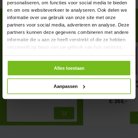
personaliseren, om functies voor social media te bieden
en om ons websiteverkeer te analyseren. Ook delen we
informatie over uw gebruik van onze site met onze
ACCESSOIRES
partners voor social media, adverteren en analyse. Deze
Complete your purchase
partners kunnen deze gegevens combineren met andere
informatie die u aan ze heeft verstrekt of die ze hebben
verzameld op basis van uw gebruik van hun services.
Alles toestaan
Plaque de base en gazon
Plaque de base Hall 
naturel
bord de protection 
Aanpassen
caoutchouc
€ 169,-
€ 359,-
Deliverytime
Deliverytime