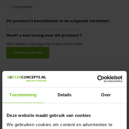
Comparer
Dir product is beschikbaar in de volgende varianten:
Heeft u een vraag over dit product ?
We helpen u graag met meer informatie
Verstuur email
Description du produit
Spécifications
Toestemming
Details
Over
Évaluations
Deze website maakt gebruik van cookies
We gebruiken cookies om content en advertenties te
Partager