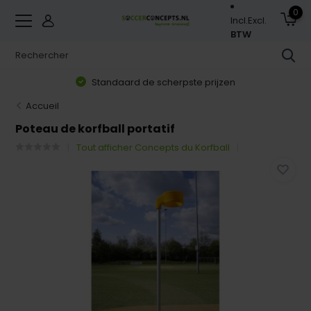
0
Incl.
Excl.
BTW
Standaard de scherpste prijzen
Accueil
Poteau de korfball portatif
Tout afficher Concepts du Korfball