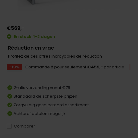
€569,-
En stock: 1-2 dagen
Réduction en vrac
Profitez de ces offres incroyables de réduction
-19%
Commande
2
pour seulement
€459,-
par article
-2
Gratis verzending vanaf €75
Standaard de scherpste prijzen
Zorgvuldig geselecteerd assortiment
Achteraf betalen mogelijk
Comparer