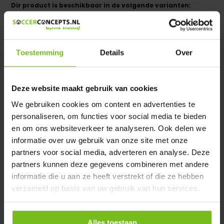
Dir product is beschikbaar in de volgende varianten:
Heeft u een vraag over dit product ?
We helpen u graag met meer informatie
Toestemming
Details
Over
Verstuur email
Deze website maakt gebruik van cookies
Description du produit
We gebruiken cookies om content en advertenties te
personaliseren, om functies voor social media te bieden
Spécifications
en om ons websiteverkeer te analyseren. Ook delen we
informatie over uw gebruik van onze site met onze
partners voor social media, adverteren en analyse. Deze
Évaluations
partners kunnen deze gegevens combineren met andere
informatie die u aan ze heeft verstrekt of die ze hebben
Partager
verzameld op basis van uw gebruik van hun services.
Alles toestaan