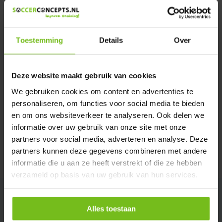
Heeft u een vraag over dit product ?
We helpen u graag met meer informatie
Verstuur email
Toestemming
Details
Over
Description du produit
Deze website maakt gebruik van cookies
We gebruiken cookies om content en advertenties te
Spécifications
personaliseren, om functies voor social media te bieden
en om ons websiteverkeer te analyseren. Ook delen we
informatie over uw gebruik van onze site met onze
Évaluations
partners voor social media, adverteren en analyse. Deze
partners kunnen deze gegevens combineren met andere
Partager
informatie die u aan ze heeft verstrekt of die ze hebben
verzameld op basis van uw gebruik van hun services.
Alles toestaan