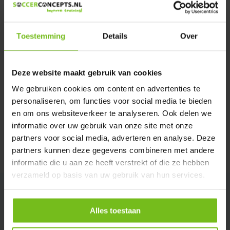
We helpen u graag met meer informatie
Verstuur email
Toestemming
Details
Over
Description du produit
Deze website maakt gebruik van cookies
We gebruiken cookies om content en advertenties te
Spécifications
personaliseren, om functies voor social media te bieden
en om ons websiteverkeer te analyseren. Ook delen we
Évaluations
informatie over uw gebruik van onze site met onze
partners voor social media, adverteren en analyse. Deze
partners kunnen deze gegevens combineren met andere
Partager
informatie die u aan ze heeft verstrekt of die ze hebben
verzameld op basis van uw gebruik van hun services.
Alles toestaan