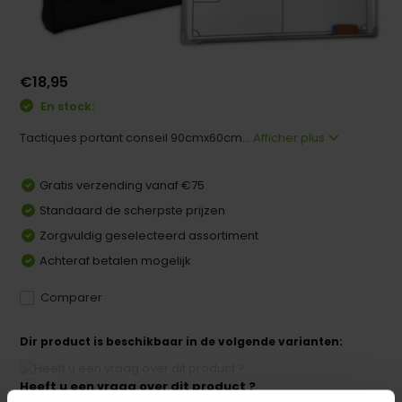
€18,95
En stock:
Tactiques portant conseil 90cmx60cm...
Afficher plus
Gratis verzending vanaf €75
Standaard de scherpste prijzen
Zorgvuldig geselecteerd assortiment
Achteraf betalen mogelijk
Comparer
Dir product is beschikbaar in de volgende varianten:
Heeft u een vraag over dit product ?