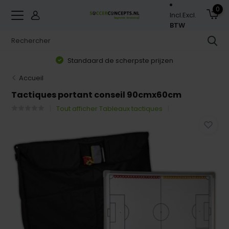
0
Incl.
Excl.
BTW
Standaard de scherpste prijzen
Accueil
Tactiques portant conseil 90cmx60cm
Tout afficher Tableaux tactiques